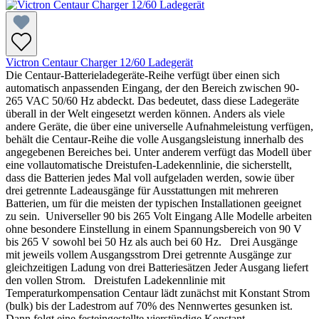
Victron Centaur Charger 12/60 Ladegerät
Die Centaur-Batterieladegeräte-Reihe verfügt über einen sich
automatisch anpassenden Eingang, der den Bereich zwischen 90-
265 VAC 50/60 Hz abdeckt. Das bedeutet, dass diese Ladegeräte
überall in der Welt eingesetzt werden können. Anders als viele
andere Geräte, die über eine universelle Aufnahmeleistung verfügen,
behält die Centaur-Reihe die volle Ausgangsleistung innerhalb des
angegebenen Bereiches bei. Unter anderem verfügt das Modell über
eine vollautomatische Dreistufen-Ladekennlinie, die sicherstellt,
dass die Batterien jedes Mal voll aufgeladen werden, sowie über
drei getrennte Ladeausgänge für Ausstattungen mit mehreren
Batterien, um für die meisten der typischen Installationen geeignet
zu sein. Universeller 90 bis 265 Volt Eingang Alle Modelle arbeiten
ohne besondere Einstellung in einem Spannungsbereich von 90 V
bis 265 V sowohl bei 50 Hz als auch bei 60 Hz. Drei Ausgänge
mit jeweils vollem Ausgangsstrom Drei getrennte Ausgänge zur
gleichzeitigen Ladung von drei Batteriesätzen Jeder Ausgang liefert
den vollen Strom. Dreistufen Ladekennlinie mit
Temperaturkompensation Centaur lädt zunächst mit Konstant Strom
(bulk) bis der Ladestrom auf 70% des Nennwertes gesunken ist.
Dann folgt eine festeingestellte vierstündige Konstant