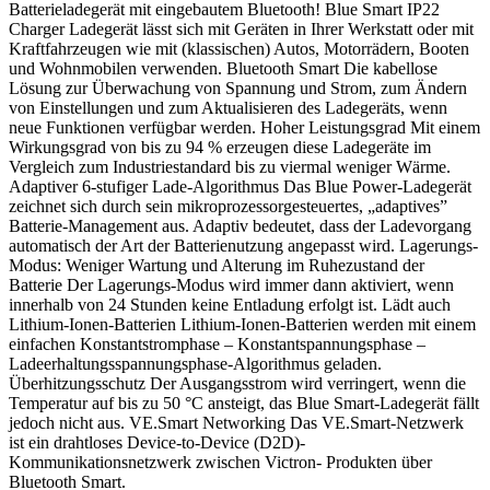
Batterieladegerät mit eingebautem Bluetooth! Blue Smart IP22
Charger Ladegerät lässt sich mit Geräten in Ihrer Werkstatt oder mit
Kraftfahrzeugen wie mit (klassischen) Autos, Motorrädern, Booten
und Wohnmobilen verwenden. Bluetooth Smart Die kabellose
Lösung zur Überwachung von Spannung und Strom, zum Ändern
von Einstellungen und zum Aktualisieren des Ladegeräts, wenn
neue Funktionen verfügbar werden. Hoher Leistungsgrad Mit einem
Wirkungsgrad von bis zu 94 % erzeugen diese Ladegeräte im
Vergleich zum Industriestandard bis zu viermal weniger Wärme.
Adaptiver 6-stufiger Lade-Algorithmus Das Blue Power-Ladegerät
zeichnet sich durch sein mikroprozessorgesteuertes, „adaptives”
Batterie-Management aus. Adaptiv bedeutet, dass der Ladevorgang
automatisch der Art der Batterienutzung angepasst wird. Lagerungs-
Modus: Weniger Wartung und Alterung im Ruhezustand der
Batterie Der Lagerungs-Modus wird immer dann aktiviert, wenn
innerhalb von 24 Stunden keine Entladung erfolgt ist. Lädt auch
Lithium-Ionen-Batterien Lithium-Ionen-Batterien werden mit einem
einfachen Konstantstromphase – Konstantspannungsphase –
Ladeerhaltungsspannungsphase-Algorithmus geladen.
Überhitzungsschutz Der Ausgangsstrom wird verringert, wenn die
Temperatur auf bis zu 50 °C ansteigt, das Blue Smart-Ladegerät fällt
jedoch nicht aus. VE.Smart Networking Das VE.Smart-Netzwerk
ist ein drahtloses Device-to-Device (D2D)-
Kommunikationsnetzwerk zwischen Victron- Produkten über
Bluetooth Smart.