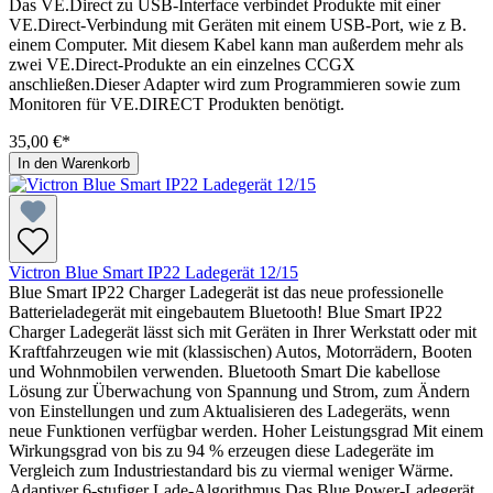
Das VE.Direct zu USB-Interface verbindet Produkte mit einer
VE.Direct-Verbindung mit Geräten mit einem USB-Port, wie z B.
einem Computer. Mit diesem Kabel kann man außerdem mehr als
zwei VE.Direct-Produkte an ein einzelnes CCGX
anschließen.Dieser Adapter wird zum Programmieren sowie zum
Monitoren für VE.DIRECT Produkten benötigt.
35,00 €*
In den Warenkorb
Victron Blue Smart IP22 Ladegerät 12/15
Blue Smart IP22 Charger Ladegerät ist das neue professionelle
Batterieladegerät mit eingebautem Bluetooth! Blue Smart IP22
Charger Ladegerät lässt sich mit Geräten in Ihrer Werkstatt oder mit
Kraftfahrzeugen wie mit (klassischen) Autos, Motorrädern, Booten
und Wohnmobilen verwenden. Bluetooth Smart Die kabellose
Lösung zur Überwachung von Spannung und Strom, zum Ändern
von Einstellungen und zum Aktualisieren des Ladegeräts, wenn
neue Funktionen verfügbar werden. Hoher Leistungsgrad Mit einem
Wirkungsgrad von bis zu 94 % erzeugen diese Ladegeräte im
Vergleich zum Industriestandard bis zu viermal weniger Wärme.
Adaptiver 6-stufiger Lade-Algorithmus Das Blue Power-Ladegerät