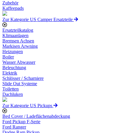
Zubehör
Kaffeepads
Zur Kategorie US Camper Ersatzteile
Ersatzteilkatalog
Klimaanlagen
Bremsen Achsen
Markisen Arwning
Heizungen
Boiler
Wasser Abwasser
Beleuchtung
Elektrik
Schlösser / Scharniere
Slide Out Systeme
Toiletten
Dachluken
Zur Kategorie US Pickups
Bed Cover / Ladeflächenabdeckung
Ford Pickup F-Serie
Ford Ranger
Dodge Ram Pickup