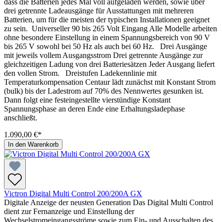
dass die Batterien jedes Mal voll aufgeladen werden, sowie über
drei getrennte Ladeausgänge für Ausstattungen mit mehreren
Batterien, um für die meisten der typischen Installationen geeignet
zu sein. Universeller 90 bis 265 Volt Eingang Alle Modelle arbeiten
ohne besondere Einstellung in einem Spannungsbereich von 90 V
bis 265 V sowohl bei 50 Hz als auch bei 60 Hz. Drei Ausgänge
mit jeweils vollem Ausgangsstrom Drei getrennte Ausgänge zur
gleichzeitigen Ladung von drei Batteriesätzen Jeder Ausgang liefert
den vollen Strom. Dreistufen Ladekennlinie mit
Temperaturkompensation Centaur lädt zunächst mit Konstant Strom
(bulk) bis der Ladestrom auf 70% des Nennwertes gesunken ist.
Dann folgt eine festeingestellte vierstündige Konstant
Spannungsphase an deren Ende eine Erhaltungsladephase
anschließt.
1.090,00 €*
In den Warenkorb
Victron Digital Multi Control 200/200A GX
Digitale Anzeige der neusten Generation Das Digital Multi Control
dient zur Fernanzeige und Einstellung der
Wechselstromeingangsströme sowie zum Ein- und Ausschalten des