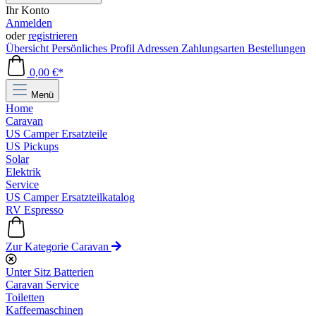
Ihr Konto
Anmelden
oder
registrieren
Übersicht
Persönliches Profil
Adressen
Zahlungsarten
Bestellungen
0,00 €*
Menü
Home
Caravan
US Camper Ersatzteile
US Pickups
Solar
Elektrik
Service
US Camper Ersatzteilkatalog
RV Espresso
Zur Kategorie Caravan
Unter Sitz Batterien
Caravan Service
Toiletten
Kaffeemaschinen