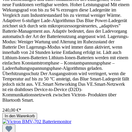
neue Funktionen verfügbar werden. Hoher Leistungsgrad Mit einem
Wirkungsgrad von bis zu 94 % erzeugen diese Ladegeräte im
Vergleich zum Industriestandard bis zu viermal weniger Wärme.
Adaptiver 6-stufiger Lade-Algorithmus Das Blue Power-Ladegerät
zeichnet sich durch sein mikroprozessorgesteuertes, „adaptives”
Batterie-Management aus. Adaptiv bedeutet, dass der Ladevorgang
automatisch der Art der Batterienutzung angepasst wird. Lagerungs-
Modus: Weniger Wartung und Alterung im Ruhezustand der
Batterie Der Lagerungs-Modus wird immer dann aktiviert, wenn
innerhalb von 24 Stunden keine Entladung erfolgt ist. Lädt auch
Lithium-Ionen-Batterien Lithium-Ionen-Batterien werden mit einem
einfachen Konstantstromphase – Konstantspannungsphase –
Ladeerhaltungsspannungsphase-Algorithmus geladen.
Überhitzungsschutz Der Ausgangsstrom wird verringert, wenn die
Temperatur auf bis zu 50 °C ansteigt, das Blue Smart-Ladegerät fällt
jedoch nicht aus. VE.Smart Networking Das VE.Smart-Netzwerk
ist ein drahtloses Device-to-Device (D2D)-
Kommunikationsnetzwerk zwischen Victron- Produkten über
Bluetooth Smart.
240,00 €*
In den Warenkorb