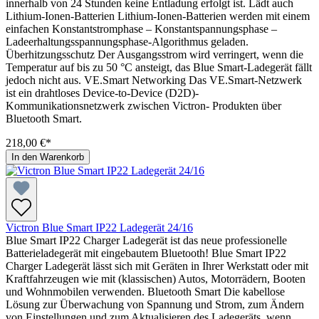
innerhalb von 24 Stunden keine Entladung erfolgt ist. Lädt auch
Lithium-Ionen-Batterien Lithium-Ionen-Batterien werden mit einem
einfachen Konstantstromphase – Konstantspannungsphase –
Ladeerhaltungsspannungsphase-Algorithmus geladen.
Überhitzungsschutz Der Ausgangsstrom wird verringert, wenn die
Temperatur auf bis zu 50 °C ansteigt, das Blue Smart-Ladegerät fällt
jedoch nicht aus. VE.Smart Networking Das VE.Smart-Netzwerk
ist ein drahtloses Device-to-Device (D2D)-
Kommunikationsnetzwerk zwischen Victron- Produkten über
Bluetooth Smart.
218,00 €*
In den Warenkorb
Victron Blue Smart IP22 Ladegerät 24/16
Blue Smart IP22 Charger Ladegerät ist das neue professionelle
Batterieladegerät mit eingebautem Bluetooth! Blue Smart IP22
Charger Ladegerät lässt sich mit Geräten in Ihrer Werkstatt oder mit
Kraftfahrzeugen wie mit (klassischen) Autos, Motorrädern, Booten
und Wohnmobilen verwenden. Bluetooth Smart Die kabellose
Lösung zur Überwachung von Spannung und Strom, zum Ändern
von Einstellungen und zum Aktualisieren des Ladegeräts, wenn