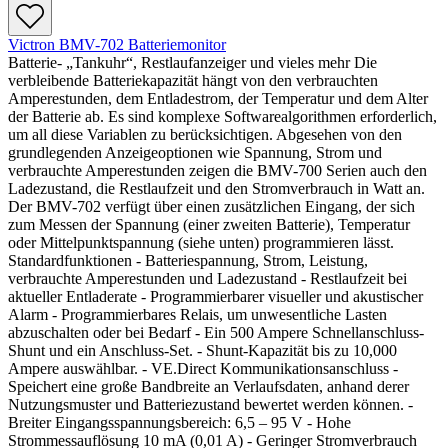
Victron BMV-702 Batteriemonitor
Batterie- „Tankuhr“, Restlaufanzeiger und vieles mehr Die
verbleibende Batteriekapazität hängt von den verbrauchten
Amperestunden, dem Entladestrom, der Temperatur und dem Alter
der Batterie ab. Es sind komplexe Softwarealgorithmen erforderlich,
um all diese Variablen zu berücksichtigen. Abgesehen von den
grundlegenden Anzeigeoptionen wie Spannung, Strom und
verbrauchte Amperestunden zeigen die BMV-700 Serien auch den
Ladezustand, die Restlaufzeit und den Stromverbrauch in Watt an.
Der BMV-702 verfügt über einen zusätzlichen Eingang, der sich
zum Messen der Spannung (einer zweiten Batterie), Temperatur
oder Mittelpunktspannung (siehe unten) programmieren lässt.
Standardfunktionen - Batteriespannung, Strom, Leistung,
verbrauchte Amperestunden und Ladezustand - Restlaufzeit bei
aktueller Entladerate - Programmierbarer visueller und akustischer
Alarm - Programmierbares Relais, um unwesentliche Lasten
abzuschalten oder bei Bedarf - Ein 500 Ampere Schnellanschluss-
Shunt und ein Anschluss-Set. - Shunt-Kapazität bis zu 10,000
Ampere auswählbar. - VE.Direct Kommunikationsanschluss -
Speichert eine große Bandbreite an Verlaufsdaten, anhand derer
Nutzungsmuster und Batteriezustand bewertet werden können. -
Breiter Eingangsspannungsbereich: 6,5 – 95 V - Hohe
Strommessauflösung 10 mA (0,01 A) - Geringer Stromverbrauch