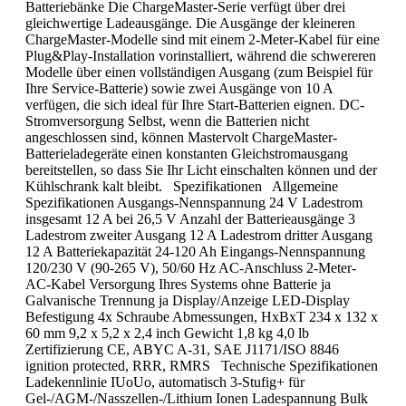
Batteriebänke Die ChargeMaster-Serie verfügt über drei
gleichwertige Ladeausgänge. Die Ausgänge der kleineren
ChargeMaster-Modelle sind mit einem 2-Meter-Kabel für eine
Plug&Play-Installation vorinstalliert, während die schwereren
Modelle über einen vollständigen Ausgang (zum Beispiel für
Ihre Service-Batterie) sowie zwei Ausgänge von 10 A
verfügen, die sich ideal für Ihre Start-Batterien eignen. DC-
Stromversorgung Selbst, wenn die Batterien nicht
angeschlossen sind, können Mastervolt ChargeMaster-
Batterieladegeräte einen konstanten Gleichstromausgang
bereitstellen, so dass Sie Ihr Licht einschalten können und der
Kühlschrank kalt bleibt. Spezifikationen Allgemeine
Spezifikationen Ausgangs-Nennspannung 24 V Ladestrom
insgesamt 12 A bei 26,5 V Anzahl der Batterieausgänge 3
Ladestrom zweiter Ausgang 12 A Ladestrom dritter Ausgang
12 A Batteriekapazität 24-120 Ah Eingangs-Nennspannung
120/230 V (90-265 V), 50/60 Hz AC-Anschluss 2-Meter-
AC-Kabel Versorgung Ihres Systems ohne Batterie ja
Galvanische Trennung ja Display/Anzeige LED-Display
Befestigung 4x Schraube Abmessungen, HxBxT 234 x 132 x
60 mm 9,2 x 5,2 x 2,4 inch Gewicht 1,8 kg 4,0 lb
Zertifizierung CE, ABYC A-31, SAE J1171/ISO 8846
ignition protected, RRR, RMRS Technische Spezifikationen
Ladekennlinie IUoUo, automatisch 3-Stufig+ für
Gel-/AGM-/Nasszellen-/Lithium Ionen Ladespannung Bulk