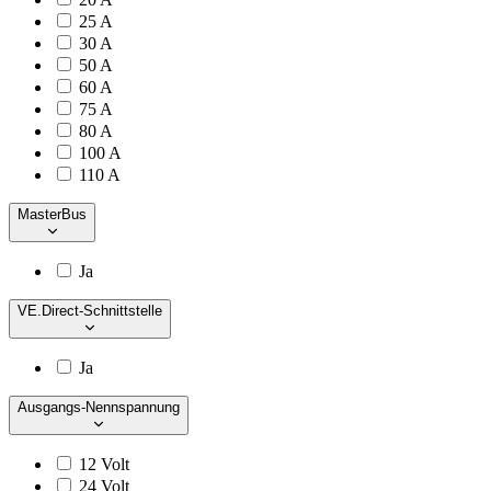
25 A
30 A
50 A
60 A
75 A
80 A
100 A
110 A
MasterBus
Ja
VE.Direct-Schnittstelle
Ja
Ausgangs-Nennspannung
12 Volt
24 Volt