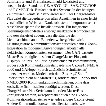
Schifffahrts- und Kraftfahr­zeugmarkt konzipiert und
entspricht den Standards CE, ABYC, UL, SAE, CEC/DOE
und RCM/C-Tick. Einfachheit des Systems In der heutigen
Zeit müssen Geräte selbsterklärend sein. Der ChargeMaster
Plus zeigt die Ladephase von allen Ausgängen in einer leicht
verständlichen Weise an. Dank robuster und ergonomischer
Anschlüsse sparen Sie Installationszeit. Ein integriertes
Spannungssensor-Relais erübrigt zusätzliche Komponenten
und gewähr­leistet zudem, dass die Energie der
Lichtmaschinen an die Batterien weitergeleitet wird.
Leistungsstarke Kommunikationsschnittstellen dank CZone-
Integration In modernen Anwendungen arbeiten alle
elektrischen Komponenten zusammen. Der CAN-basierte
MasterBus ermöglicht es dem ChargeMaster Plus, mit
Displays, Shunts und Leistungssystemen zu kommunizieren,
wobei auch Kommunikationsstandards wie CZone®, NMEA
2000 und CANopen (durch zusätzliche Schnittstellen)
unterstützt werden. Modelle mit dem Zusatz „CZone“
unterstützen nicht nur MasterBus, sondern auch CZone- und
NMEA-2000-Kommunikationsschnittstellen, ohne dass
zusätzliche Schnittstellen benötigt werden. Diese
ChargeMaster Plus Serie kann über den MasterBus
konfiguriert werden, akzeptiert aber auch eine CZone-
Konfigurationsdatei, genau wie jedes andere CZone-Gerät.
Andere Kommunikationsschnittstellenstandards, wie