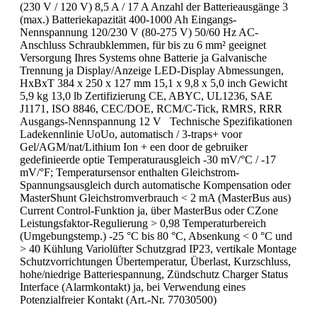
(230 V / 120 V) 8,5 A / 17 A Anzahl der Batterieausgänge 3
(max.) Batteriekapazität 400-1000 Ah Eingangs-
Nennspannung 120/230 V (80-275 V) 50/60 Hz AC-
Anschluss Schraubklemmen, für bis zu 6 mm² geeignet
Versorgung Ihres Systems ohne Batterie ja Galvanische
Trennung ja Display/Anzeige LED-Display Abmessungen,
HxBxT 384 x 250 x 127 mm 15,1 x 9,8 x 5,0 inch Gewicht
5,9 kg 13,0 lb Zertifizierung CE, ABYC, UL1236, SAE
J1171, ISO 8846, CEC/DOE, RCM/C-Tick, RMRS, RRR
Ausgangs-Nennspannung 12 V Technische Spezifikationen
Ladekennlinie UoUo, automatisch / 3-traps+ voor
Gel/AGM/nat/Lithium Ion + een door de gebruiker
gedefinieerde optie Temperaturausgleich -30 mV/°C / -17
mV/°F; Temperatursensor enthalten Gleichstrom-
Spannungsausgleich durch automatische Kompensation oder
MasterShunt Gleichstromverbrauch < 2 mA (MasterBus aus)
Current Control-Funktion ja, über MasterBus oder CZone
Leistungsfaktor-Regulierung > 0,98 Temperaturbereich
(Umgebungstemp.) -25 °C bis 80 °C, Absenkung < 0 °C und
> 40 Kühlung Variolüfter Schutzgrad IP23, vertikale Montage
Schutzvorrichtungen Übertemperatur, Überlast, Kurzschluss,
hohe/niedrige Batteriespannung, Zündschutz Charger Status
Interface (Alarmkontakt) ja, bei Verwendung eines
Potenzialfreier Kontakt (Art.-Nr. 77030500)