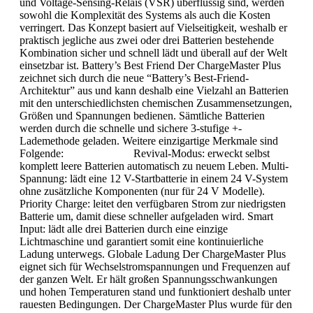
und Voltage-Sensing-Relais (VSR) überflüssig sind, werden
sowohl die Komplexität des Systems als auch die Kosten
verringert. Das Konzept basiert auf Vielseitigkeit, weshalb er
praktisch jegliche aus zwei oder drei Batterien bestehende
Kombination sicher und schnell lädt und überall auf der Welt
einsetzbar ist. Battery’s Best Friend Der ChargeMaster Plus
zeichnet sich durch die neue “Battery’s Best-Friend-
Architektur” aus und kann deshalb eine Vielzahl an Batterien
mit den unterschiedlichsten chemischen Zusammensetzungen,
Größen und Spannungen bedienen. Sämtliche Batterien
werden durch die schnelle und sichere 3-stufige +-
Lademethode geladen. Weitere einzigartige Merkmale sind
Folgende: Revival-Modus: erweckt selbst
komplett leere Batterien automatisch zu neuem Leben. Multi-
Spannung: lädt eine 12 V-Startbatterie in einem 24 V-System
ohne zusätzliche Komponenten (nur für 24 V Modelle).
Priority Charge: leitet den verfügbaren Strom zur niedrigsten
Batterie um, damit diese schneller aufgeladen wird. Smart
Input: lädt alle drei Batterien durch eine einzige
Lichtmaschine und garantiert somit eine kontinuierliche
Ladung unterwegs. Globale Ladung Der ChargeMaster Plus
eignet sich für Wechselstromspannungen und Frequenzen auf
der ganzen Welt. Er hält großen Spannungsschwankungen
und hohen Temperaturen stand und funktioniert deshalb unter
rauesten Bedingungen. Der ChargeMaster Plus wurde für den