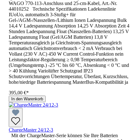
WAGO 770-113-Anschluss und 25-cm-Kabel, Art.-Nr.
44010252 Technische Spezifikationen Ladekennlinie
IUoUo, automatisch 3-Stufig+ für
Gel-/AGM-/Nasszellen-/Lithium Ionen Ladespannung Bulk
14,4 V Ladespannung Absorption 14,25 V Absorption Zeit 4
Stunden Ladespannung Float (Nasszellen-Batterien) 13,25 V
Ladespannung Float (Gel/AGM Batterien) 13,8 V
Temperaturausgleich ja Gleichstrom-Spannungsausgleich
automatisch Gleichstromverbrauch < 2 mA Verbrauch bei
Vollast (230 V AC) 450 W Current Control-Funktion nein
Leistungsfaktor-Regulierung ≥ 0,98 Temperaturbereich
(Umgebungstemp.) -25 °C bis 60 °C, Absenkung < 0 °C und
> 40 Kühlung Variolüfter Schutzgrad IP23
Schutzvorrichtungen Übertemperatur, Überlast, Kurzschluss,
hohe/niedrige Batteriespannung MasterBus-Kompatibilität ja
395,00 €*
In den Warenkorb
ChargeMaster 24/12-3
Mit der ChargeMaster-Serie können Sie Ihre Batterien