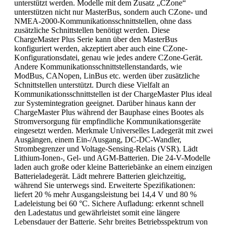
unterstützt werden. Modelle mit dem Zusatz „CZone“
unterstützen nicht nur MasterBus, sondern auch CZone- und
NMEA-2000-Kommunikationsschnittstellen, ohne dass
zusätzliche Schnittstellen benötigt werden. Diese
ChargeMaster Plus Serie kann über den MasterBus
konfiguriert werden, akzeptiert aber auch eine CZone-
Konfigurationsdatei, genau wie jedes andere CZone-Gerät.
Andere Kommunikationsschnittstellenstandards, wie
ModBus, CANopen, LinBus etc. werden über zusätzliche
Schnittstellen unterstützt. Durch diese Vielfalt an
Kommunikationsschnittstellen ist der ChargeMaster Plus ideal
zur Systemintegration geeignet. Darüber hinaus kann der
ChargeMaster Plus während der Bauphase eines Bootes als
Stromversorgung für empfindliche Kommunikationsgeräte
eingesetzt werden. Merkmale Universelles Ladegerät mit zwei
Ausgängen, einem Ein-/Ausgang, DC-DC-Wandler,
Strombegrenzer und Voltage-Sensing-Relais (VSR). Lädt
Lithium-Ionen-, Gel- und AGM-Batterien. Die 24-V-Modelle
laden auch große oder kleine Batteriebänke an einem einzigen
Batterieladegerät. Lädt mehrere Batterien gleichzeitig,
während Sie unterwegs sind. Erweiterte Spezifikationen:
liefert 20 % mehr Ausgangsleistung bei 14,4 V und 80 %
Ladeleistung bei 60 °C. Sichere Aufladung: erkennt schnell
den Ladestatus und gewährleistet somit eine längere
Lebensdauer der Batterie. Sehr breites Betriebsspektrum von