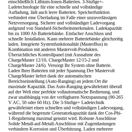
einschließlich Lithium-Ionen-Batterien. 3-Stufige+-
Ladetechnologie für eine schnelle und vollständige
Aufladung, lädt auch leere Batterien. Speicherfunktion
verhindert eine Überladung im Falle einer unzuverlässigen
Netzversorgung. Sicherer und vollständiger Ladevorgang
aufgrund von Standard-Sicherheitsmerkmalen. Ladekapazität
bis zu 1000 Ah Batteriebänke. Einfacher Anschluss und
schnelle Installation. Kann mehrere Batteriebänke gleichzeitig
laden. Integrierte Systemfunktionalität (MasterBus) in
Kombination mit anderen Mastervolt-Produkten.
Übersichtliches Kontrollpanel (mit Ausnahme des
ChargeMaster 12/10, ChargeMaster 12/15-2 und
ChargeMaster 24/6). Versorgt Ihr System ohne Batterie.
Laden Ihrer Batterien mit jeder Spannung Der Mastervolt
ChargeMaster liefert dank der automatischen
Bereichseinstellung (Auto-Ranging) an jedem Ort die
maximale Kapazität. Das Auto-Ranging gewährleistet überall
auf der Welt eine perfekte vollautomatische Bedienung, und
zwar unabhängig von der verfügbaren Netzspannung (90-265
V AC, 50 oder 60 Hz). Die 3-Stufige+ Ladetechnik
gewährleistet einen schnellen und vollständigen Ladevorgang,
während die begrenzte Generatorkapazität dank der Cos-Phi-
1-Regulierung maximal genutzt wird. Robuste Anschlüsse
Solide Metall-auf-Metall-Anschlüsse mit Zugentlastungen
verhindern Korrosion und Überhitzung. Laden mehrerer