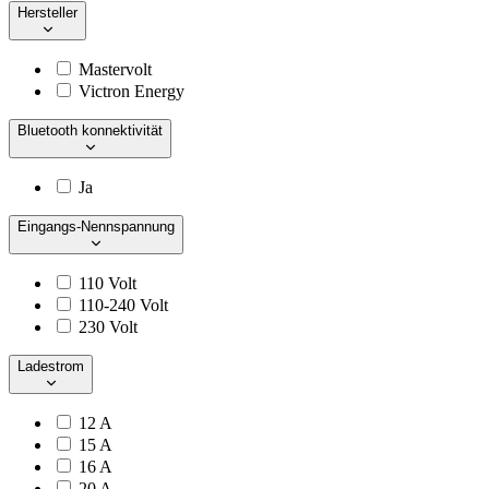
Hersteller
Mastervolt
Victron Energy
Bluetooth konnektivität
Ja
Eingangs-Nennspannung
110 Volt
110-240 Volt
230 Volt
Ladestrom
12 A
15 A
16 A
20 A