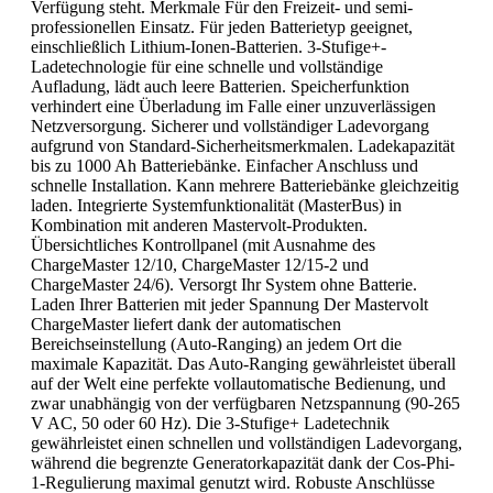
Verfügung steht. Merkmale Für den Freizeit- und semi-
professionellen Einsatz. Für jeden Batterietyp geeignet,
einschließlich Lithium-Ionen-Batterien. 3-Stufige+-
Ladetechnologie für eine schnelle und vollständige
Aufladung, lädt auch leere Batterien. Speicherfunktion
verhindert eine Überladung im Falle einer unzuverlässigen
Netzversorgung. Sicherer und vollständiger Ladevorgang
aufgrund von Standard-Sicherheitsmerkmalen. Ladekapazität
bis zu 1000 Ah Batteriebänke. Einfacher Anschluss und
schnelle Installation. Kann mehrere Batteriebänke gleichzeitig
laden. Integrierte Systemfunktionalität (MasterBus) in
Kombination mit anderen Mastervolt-Produkten.
Übersichtliches Kontrollpanel (mit Ausnahme des
ChargeMaster 12/10, ChargeMaster 12/15-2 und
ChargeMaster 24/6). Versorgt Ihr System ohne Batterie.
Laden Ihrer Batterien mit jeder Spannung Der Mastervolt
ChargeMaster liefert dank der automatischen
Bereichseinstellung (Auto-Ranging) an jedem Ort die
maximale Kapazität. Das Auto-Ranging gewährleistet überall
auf der Welt eine perfekte vollautomatische Bedienung, und
zwar unabhängig von der verfügbaren Netzspannung (90-265
V AC, 50 oder 60 Hz). Die 3-Stufige+ Ladetechnik
gewährleistet einen schnellen und vollständigen Ladevorgang,
während die begrenzte Generatorkapazität dank der Cos-Phi-
1-Regulierung maximal genutzt wird. Robuste Anschlüsse