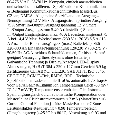
80-275 V AC, 35-70 Hz. Kompakt, einfach anzuschließen
und schnell zu installieren. Spezifikationen Kommunikation
& Bedienung Kommunikationsschnittstellen MasterBus,
CZone, NMEA Allgemeine Spezifikationen Ausgangs-
Nennspannung 12 V Max. Ausgangsstrom primärer Ausgang
75 A Smart In-/Output Ausgangsspannung 12 V Smart
In-/Output Ausgangsstrom 5-40 A (einstellbar) Smart
In-/Output Eingangsstrom max. 40 A Ladestrom insgesamt 75
A bei 14,4 V Max. Wechselstrom (230 V / 120 V) 6,5 A / 13
A Anzahl der Batterieausgänge 3 (max.) Batteriekapazität
320-800 Ah Eingangs-Nennspannung 120/230 V (80-275 V)
50/60 Hz AC-Anschluss Schraubklemmen, für bis zu 6 mm²
geeignet Versorgung Ihres Systems ohne Batterie ja
Galvanische Trennung ja Display/Anzeige LED-Display
Abmessungen, HxBxT 384 x 250 x 127 mm Gewicht 5,9 kg
Zertifizierung CE, ABYC, UL1236, SAE J1171, ISO 8846,
CEC/DOE, RCM/C-Tick, RMRS, RRR Technische
Spezifikationen Ladekennlinie IUoUo, automatisch / 3-traps+
voor Gel/AGM/nat/Lithium Ion Temperaturausgleich -30 mV/
°C / -17 mV/°F; Temperatursensor enthalten Gleichstrom-
Spannungsausgleich durch automatische Kompensation oder
MasterShunt Gleichstromverbrauch < 2 mA (MasterBus aus)
Current Control-Funktion ja, über MasterBus oder CZone
Leistungsfaktor-Regulierung > 0,98 Temperaturbereich
(Umgebungstemp.) -25 °C bis 80 °C, Absenkung < 0 °C und