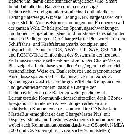
Batterie um, damit diese schneller aufgeladen wird. Smart
Input: lädt alle drei Batterien durch eine einzige
Lichtmaschine und garantiert somit eine kontinuierliche
Ladung unterwegs. Globale Ladung Der ChargeMaster Plus
eignet sich für Wechselstromspannungen und Frequenzen auf
der ganzen Welt. Er hält großen Spannungsschwankungen
und hohen Temperaturen stand und funktioniert deshalb unter
rauesten Bedingungen. Der ChargeMaster Plus wurde für den
Schifffahrts- und Kraftfahr­zeugmarkt konzipiert und
entspricht den Standards CE, ABYC, UL, SAE, CEC/DOE
und RCM/C-Tick. Einfachheit des Systems In der heutigen
Zeit müssen Geräte selbsterklärend sein. Der ChargeMaster
Plus zeigt die Ladephase von allen Ausgängen in einer leicht
verständlichen Weise an. Dank robuster und ergonomischer
Anschlüsse sparen Sie Installationszeit. Ein integriertes
Spannungssensor-Relais erübrigt zusätzliche Komponenten
und gewähr­leistet zudem, dass die Energie der
Lichtmaschinen an die Batterien weitergeleitet wird.
Leistungsstarke Kommunikationsschnittstellen dank CZone-
Integration In modernen Anwendungen arbeiten alle
elektrischen Komponenten zusammen. Der CAN-basierte
MasterBus ermöglicht es dem ChargeMaster Plus, mit
Displays, Shunts und Leistungssystemen zu kommunizieren,
wobei auch Kommunikationsstandards wie CZone®, NMEA
2000 und CANopen (durch zusätzliche Schnittstellen)