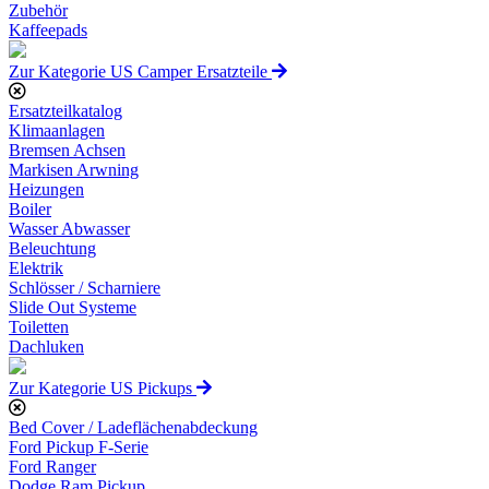
Zubehör
Kaffeepads
Zur Kategorie US Camper Ersatzteile
Ersatzteilkatalog
Klimaanlagen
Bremsen Achsen
Markisen Arwning
Heizungen
Boiler
Wasser Abwasser
Beleuchtung
Elektrik
Schlösser / Scharniere
Slide Out Systeme
Toiletten
Dachluken
Zur Kategorie US Pickups
Bed Cover / Ladeflächenabdeckung
Ford Pickup F-Serie
Ford Ranger
Dodge Ram Pickup