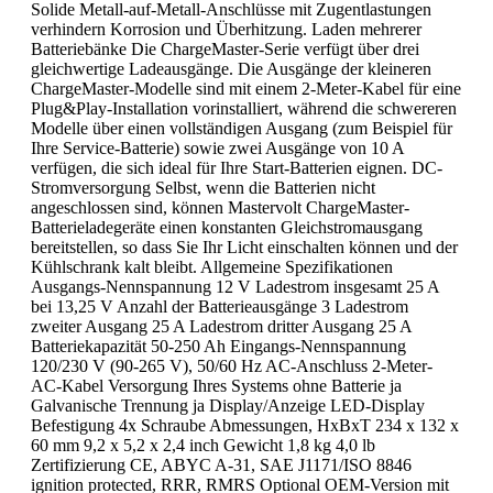
Solide Metall-auf-Metall-Anschlüsse mit Zugentlastungen
verhindern Korrosion und Überhitzung. Laden mehrerer
Batteriebänke Die ChargeMaster-Serie verfügt über drei
gleichwertige Ladeausgänge. Die Ausgänge der kleineren
ChargeMaster-Modelle sind mit einem 2-Meter-Kabel für eine
Plug&Play-Installation vorinstalliert, während die schwereren
Modelle über einen vollständigen Ausgang (zum Beispiel für
Ihre Service-Batterie) sowie zwei Ausgänge von 10 A
verfügen, die sich ideal für Ihre Start-Batterien eignen. DC-
Stromversorgung Selbst, wenn die Batterien nicht
angeschlossen sind, können Mastervolt ChargeMaster-
Batterieladegeräte einen konstanten Gleichstromausgang
bereitstellen, so dass Sie Ihr Licht einschalten können und der
Kühlschrank kalt bleibt. Allgemeine Spezifikationen
Ausgangs-Nennspannung 12 V Ladestrom insgesamt 25 A
bei 13,25 V Anzahl der Batterieausgänge 3 Ladestrom
zweiter Ausgang 25 A Ladestrom dritter Ausgang 25 A
Batteriekapazität 50-250 Ah Eingangs-Nennspannung
120/230 V (90-265 V), 50/60 Hz AC-Anschluss 2-Meter-
AC-Kabel Versorgung Ihres Systems ohne Batterie ja
Galvanische Trennung ja Display/Anzeige LED-Display
Befestigung 4x Schraube Abmessungen, HxBxT 234 x 132 x
60 mm 9,2 x 5,2 x 2,4 inch Gewicht 1,8 kg 4,0 lb
Zertifizierung CE, ABYC A-31, SAE J1171/ISO 8846
ignition protected, RRR, RMRS Optional OEM-Version mit