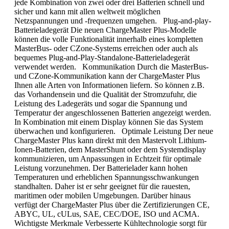
jede Kombination von zwei oder drei Batterien schnell und
sicher und kann mit allen weltweit möglichen
Netzspannungen und -frequenzen umgehen. Plug-and-play-
Batterieladegerät Die neuen ChargeMaster Plus-Modelle
können die volle Funktionalität innerhalb eines kompletten
MasterBus- oder CZone-Systems erreichen oder auch als
bequemes Plug-and-Play-Standalone-Batterieladegerät
verwendet werden. Kommunikation Durch die MasterBus-
und CZone-Kommunikation kann der ChargeMaster Plus
Ihnen alle Arten von Informationen liefern. So können z.B.
das Vorhandensein und die Qualität der Stromzufuhr, die
Leistung des Ladegeräts und sogar die Spannung und
Temperatur der angeschlossenen Batterien angezeigt werden.
In Kombination mit einem Display können Sie das System
überwachen und konfigurieren. Optimale Leistung Der neue
ChargeMaster Plus kann direkt mit den Mastervolt Lithium-
Ionen-Batterien, dem MasterShunt oder dem Systemdisplay
kommunizieren, um Anpassungen in Echtzeit für optimale
Leistung vorzunehmen. Der Batterielader kann hohen
Temperaturen und erheblichen Spannungsschwankungen
standhalten. Daher ist er sehr geeignet für die rauesten,
maritimen oder mobilen Umgebungen. Darüber hinaus
verfügt der ChargeMaster Plus über die Zertifizierungen CE,
ABYC, UL, cULus, SAE, CEC/DOE, ISO und ACMA.
Wichtigste Merkmale Verbesserte Kühltechnologie sorgt für