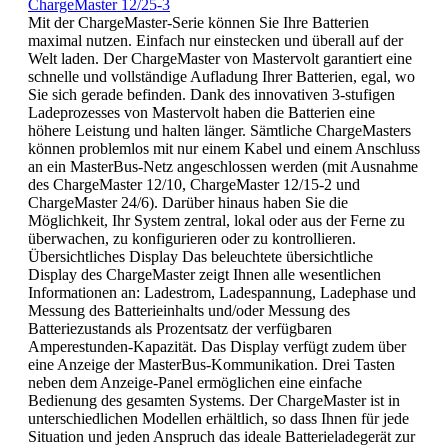
ChargeMaster 12/25-3
Mit der ChargeMaster-Serie können Sie Ihre Batterien
maximal nutzen. Einfach nur einstecken und überall auf der
Welt laden. Der ChargeMaster von Mastervolt garantiert eine
schnelle und vollständige Aufladung Ihrer Batterien, egal, wo
Sie sich gerade befinden. Dank des innovativen 3-stufigen
Ladeprozesses von Mastervolt haben die Batterien eine
höhere Leistung und halten länger. Sämtliche ChargeMasters
können problemlos mit nur einem Kabel und einem Anschluss
an ein MasterBus-Netz angeschlossen werden (mit Ausnahme
des ChargeMaster 12/10, ChargeMaster 12/15-2 und
ChargeMaster 24/6). Darüber hinaus haben Sie die
Möglichkeit, Ihr System zentral, lokal oder aus der Ferne zu
überwachen, zu konfigurieren oder zu kontrollieren.
Übersichtliches Display Das beleuchtete übersichtliche
Display des ChargeMaster zeigt Ihnen alle wesentlichen
Informationen an: Ladestrom, Ladespannung, Ladephase und
Messung des Batterieinhalts und/oder Messung des
Batteriezustands als Prozentsatz der verfügbaren
Amperestunden-Kapazität. Das Display verfügt zudem über
eine Anzeige der MasterBus-Kommunikation. Drei Tasten
neben dem Anzeige-Panel ermöglichen eine einfache
Bedienung des gesamten Systems. Der ChargeMaster ist in
unterschiedlichen Modellen erhältlich, so dass Ihnen für jede
Situation und jeden Anspruch das ideale Batterieladegerät zur