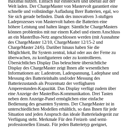
maximal nutzen. Einfach nur einstecken und überall auf der
Welt laden. Der ChargeMaster von Mastervolt garantiert eine
schnelle und vollständige Aufladung Ihrer Batterien, egal, wo
Sie sich gerade befinden. Dank des innovativen 3-stufigen
Ladeprozesses von Mastervolt haben die Batterien eine
höhere Leistung und halten länger. Sämtliche ChargeMasters
können problemlos mit nur einem Kabel und einem Anschluss
an ein MasterBus-Netz angeschlossen werden (mit Ausnahme
des ChargeMaster 12/10, ChargeMaster 12/15-2 und
ChargeMaster 24/6). Darüber hinaus haben Sie die
Möglichkeit, Ihr System zentral, lokal oder aus der Ferne zu
überwachen, zu konfigurieren oder zu kontrollieren.
Übersichtliches Display Das beleuchtete übersichtliche
Display des ChargeMaster zeigt Ihnen alle wesentlichen
Informationen an: Ladestrom, Ladespannung, Ladephase und
Messung des Batterieinhalts und/oder Messung des
Batteriezustands als Prozentsatz der verfügbaren
Amperestunden-Kapazität. Das Display verfügt zudem über
eine Anzeige der MasterBus-Kommunikation. Drei Tasten
neben dem Anzeige-Panel ermöglichen eine einfache
Bedienung des gesamten Systems. Der ChargeMaster ist in
unterschiedlichen Modellen erhältlich, so dass Ihnen für jede
Situation und jeden Anspruch das ideale Batterieladegerät zur
Verfügung steht. Merkmale Für den Freizeit- und semi-
professionellen Einsatz. Für jeden Batterietyp geeignet,