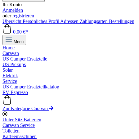
Ihr Konto
Anmelden
oder
registrieren
Übersicht
Persönliches Profil
Adressen
Zahlungsarten
Bestellungen
0,00 €*
Menü
Home
Caravan
US Camper Ersatzteile
US Pickups
Solar
Elektrik
Service
US Camper Ersatzteilkatalog
RV Espresso
Zur Kategorie Caravan
Unter Sitz Batterien
Caravan Service
Toiletten
Kaffeemaschinen