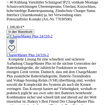
> 40 Kühlung Variolüfter Schutzgrad IP23, vertikale Montage
Schutzvorrichtungen Übertemperatur, Überlast, Kurzschluss,
hohe/niedrige Batteriespannung, Zündschutz Charger Status
Interface (Alarmkontakt) ja, bei Verwendung eines
Potenzialfreier Kontakt (Art.-Nr. 77030500)
1.100,00 €*
In den Warenkorb
ChargeMaster Plus 24/110-2
Komplette Lösung für eine schnellere und sicherere
Aufladung ChargeMaster Plus ist die nächste Generation der
Batterieladegeräte, die zahlreiche Funktionen in einem
einzigen Gerät vereint. Dadurch, dass mit dem ChargeMaster
Plus zusätzliche Batterieladegeräte, Batterie-Trenndioden
und Voltage-Sensing-Relais (VSR) überflüssig sind, werden
sowohl die Komplexität des Systems als auch die Kosten
verringert. Das Konzept basiert auf Vielseitigkeit, weshalb er
praktisch jegliche aus zwei oder drei Batterien bestehende
Kombination sicher und schnell lädt und überall auf der Welt
einsetzbar ist. Battery’s Best Friend Der ChargeMaster Plus