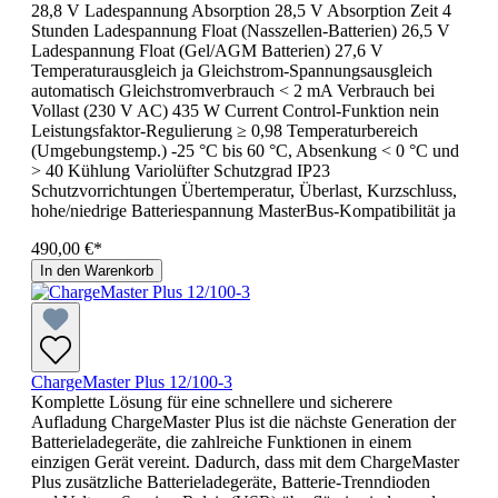
28,8 V Ladespannung Absorption 28,5 V Absorption Zeit 4
Stunden Ladespannung Float (Nasszellen-Batterien) 26,5 V
Ladespannung Float (Gel/AGM Batterien) 27,6 V
Temperaturausgleich ja Gleichstrom-Spannungsausgleich
automatisch Gleichstromverbrauch < 2 mA Verbrauch bei
Vollast (230 V AC) 435 W Current Control-Funktion nein
Leistungsfaktor-Regulierung ≥ 0,98 Temperaturbereich
(Umgebungstemp.) -25 °C bis 60 °C, Absenkung < 0 °C und
> 40 Kühlung Variolüfter Schutzgrad IP23
Schutzvorrichtungen Übertemperatur, Überlast, Kurzschluss,
hohe/niedrige Batteriespannung MasterBus-Kompatibilität ja
490,00 €*
In den Warenkorb
ChargeMaster Plus 12/100-3
Komplette Lösung für eine schnellere und sicherere
Aufladung ChargeMaster Plus ist die nächste Generation der
Batterieladegeräte, die zahlreiche Funktionen in einem
einzigen Gerät vereint. Dadurch, dass mit dem ChargeMaster
Plus zusätzliche Batterieladegeräte, Batterie-Trenndioden