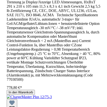
Trennung ja Display/Anzeige LED Abmessungen, HxBxT
291 x 210 x 105 mm 11,5 x 8,3 x 4,1 inch Gewicht 2,5 kg 5,5
lb Zertifizierung CE, CEC, DOE, ABYC, UL1236, cULus,
SAE J1171, ISO 8846, ACMA Technische Spezifikationen
Ladekennlinie IUoUo, automatisch/ 3-traps+ für
Gel/AGM/geflutet/Lithium-Ionen + benutzerdefinierte Option
Temperaturausgleich -30 mV/°C / -38 mV/°F; inkl.
Temperatursensor Gleichstrom-Spannungsausgleich Ja, durch
automatische Kompensation oder MasterShunt
Gleichstromverbrauch < 2 mA (MasterBus aus) Current
Control-Funktion Ja, über MasterBus oder CZone
Leistungsfaktor-Regulierung > 0,98 Temperaturbereich
(Umgebungstemp.) -25 °C to 70°C, Absenkung > 40 °C, 80%
power at 60°C Kühlung Variolüfter Schutzgrad IP23,
vertikale Montage Schutzvorrichtungen Überhöhte
Temperatur, Überlastung, Kurzschluss, hohe/niedrige
Batteriespannung, Zündschutz Charger Status Interface
(Alarmkontakt) ja, mit Mehrzweckkontaktausgang (Code
77030500)
778,80 €*
In den Warenkorb