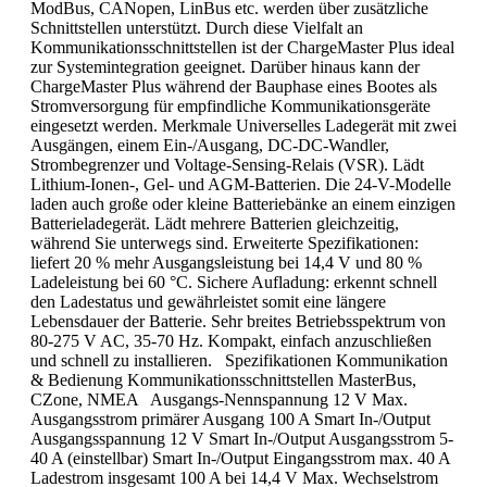
ModBus, CANopen, LinBus etc. werden über zusätzliche
Schnittstellen unterstützt. Durch diese Vielfalt an
Kommunikationsschnittstellen ist der ChargeMaster Plus ideal
zur Systemintegration geeignet. Darüber hinaus kann der
ChargeMaster Plus während der Bauphase eines Bootes als
Stromversorgung für empfindliche Kommunikationsgeräte
eingesetzt werden. Merkmale Universelles Ladegerät mit zwei
Ausgängen, einem Ein-/Ausgang, DC-DC-Wandler,
Strombegrenzer und Voltage-Sensing-Relais (VSR). Lädt
Lithium-Ionen-, Gel- und AGM-Batterien. Die 24-V-Modelle
laden auch große oder kleine Batteriebänke an einem einzigen
Batterieladegerät. Lädt mehrere Batterien gleichzeitig,
während Sie unterwegs sind. Erweiterte Spezifikationen:
liefert 20 % mehr Ausgangsleistung bei 14,4 V und 80 %
Ladeleistung bei 60 °C. Sichere Aufladung: erkennt schnell
den Ladestatus und gewährleistet somit eine längere
Lebensdauer der Batterie. Sehr breites Betriebsspektrum von
80-275 V AC, 35-70 Hz. Kompakt, einfach anzuschließen
und schnell zu installieren. Spezifikationen Kommunikation
& Bedienung Kommunikationsschnittstellen MasterBus,
CZone, NMEA Ausgangs-Nennspannung 12 V Max.
Ausgangsstrom primärer Ausgang 100 A Smart In-/Output
Ausgangsspannung 12 V Smart In-/Output Ausgangsstrom 5-
40 A (einstellbar) Smart In-/Output Eingangsstrom max. 40 A
Ladestrom insgesamt 100 A bei 14,4 V Max. Wechselstrom