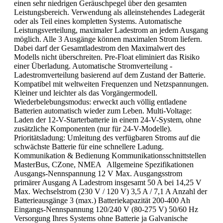
einen sehr niedrigen Geräuschpegel über den gesamten
Leistungsbereich. Verwendung als alleinstehendes Ladegerät
oder als Teil eines kompletten Systems. Automatische
Leistungsverteilung, maximaler Ladestrom an jedem Ausgang
möglich. Alle 3 Ausgänge können maximalen Strom liefern.
Dabei darf der Gesamtladestrom den Maximalwert des
Modells nicht überschreiten. Pre-Float eliminiert das Risiko
einer Überladung. Automatische Stromverteilung -
Ladestromverteilung basierend auf dem Zustand der Batterie.
Kompatibel mit weltweiten Frequenzen und Netzspannungen.
Kleiner und leichter als das Vorgängermodell.
Wiederbelebungsmodus: erweckt auch völlig entladene
Batterien automatisch wieder zum Leben. Multi-Voltage:
Laden der 12-V-Starterbatterie in einem 24-V-System, ohne
zusätzliche Komponenten (nur für 24-V-Modelle).
Prioritätsladung: Umleitung des verfügbaren Stroms auf die
schwächste Batterie für eine schnellere Ladung.
Kommunikation & Bedienung Kommunikationsschnittstellen
MasterBus, CZone, NMEA Allgemeine Spezifikationen
Ausgangs-Nennspannung 12 V Max. Ausgangsstrom
primärer Ausgang A Ladestrom insgesamt 50 A bei 14,25 V
Max. Wechselstrom (230 V / 120 V) 3,5 A / 7,1 A Anzahl der
Batterieausgänge 3 (max.) Batteriekapazität 200-400 Ah
Eingangs-Nennspannung 120/240 V (80-275 V) 50/60 Hz
Versorgung Ihres Systems ohne Batterie ja Galvanische