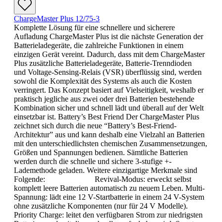
ChargeMaster Plus 12/75-3
Komplette Lösung für eine schnellere und sicherere
Aufladung ChargeMaster Plus ist die nächste Generation der
Batterieladegeräte, die zahlreiche Funktionen in einem
einzigen Gerät vereint. Dadurch, dass mit dem ChargeMaster
Plus zusätzliche Batterieladegeräte, Batterie-Trenndioden
und Voltage-Sensing-Relais (VSR) überflüssig sind, werden
sowohl die Komplexität des Systems als auch die Kosten
verringert. Das Konzept basiert auf Vielseitigkeit, weshalb er
praktisch jegliche aus zwei oder drei Batterien bestehende
Kombination sicher und schnell lädt und überall auf der Welt
einsetzbar ist. Battery’s Best Friend Der ChargeMaster Plus
zeichnet sich durch die neue “Battery’s Best-Friend-
Architektur” aus und kann deshalb eine Vielzahl an Batterien
mit den unterschiedlichsten chemischen Zusammensetzungen,
Größen und Spannungen bedienen. Sämtliche Batterien
werden durch die schnelle und sichere 3-stufige +-
Lademethode geladen. Weitere einzigartige Merkmale sind
Folgende: Revival-Modus: erweckt selbst
komplett leere Batterien automatisch zu neuem Leben. Multi-
Spannung: lädt eine 12 V-Startbatterie in einem 24 V-System
ohne zusätzliche Komponenten (nur für 24 V Modelle).
Priority Charge: leitet den verfügbaren Strom zur niedrigsten