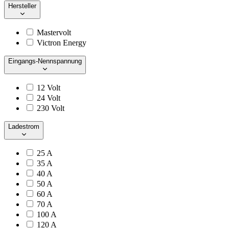
Hersteller
Mastervolt
Victron Energy
Eingangs-Nennspannung
12 Volt
24 Volt
230 Volt
Ladestrom
25 A
35 A
40 A
50 A
60 A
70 A
100 A
120 A