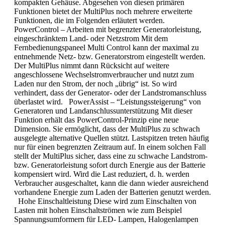
kompakten Gehäuse. Abgesehen von diesen primären
Funktionen bietet der MultiPlus noch mehrere erweiterte
Funktionen, die im Folgenden erläutert werden.
PowerControl – Arbeiten mit begrenzter Generatorleistung,
eingeschränktem Land- oder Netzstrom Mit dem
Fernbedienungspaneel Multi Control kann der maximal zu
entnehmende Netz- bzw. Generatorstrom eingestellt werden.
Der MultiPlus nimmt dann Rücksicht auf weitere
angeschlossene Wechselstromverbraucher und nutzt zum
Laden nur den Strom, der noch „übrig“ ist. So wird
verhindert, dass der Generator- oder der Landstromanschluss
überlastet wird. PowerAssist – “Leistungssteigerung“ von
Generatoren und Landanschlussunterstützung Mit dieser
Funktion erhält das PowerControl-Prinzip eine neue
Dimension. Sie ermöglicht, dass der MultiPlus zu schwach
ausgelegte alternative Quellen stützt. Lastspitzen treten häufig
nur für einen begrenzten Zeitraum auf. In einem solchen Fall
stellt der MultiPlus sicher, dass eine zu schwache Landstrom-
bzw. Generatorleistung sofort durch Energie aus der Batterie
kompensiert wird. Wird die Last reduziert, d. h. werden
Verbraucher ausgeschaltet, kann die dann wieder ausreichend
vorhandene Energie zum Laden der Batterien genutzt werden.
Hohe Einschaltleistung Diese wird zum Einschalten von
Lasten mit hohen Einschaltströmen wie zum Beispiel
Spannungsumformern für LED- Lampen, Halogenlampen