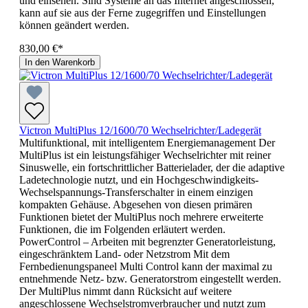
und einsehen. Sind Systeme an das Internet angeschlossen,
kann auf sie aus der Ferne zugegriffen und Einstellungen
können geändert werden.
830,00 €*
In den Warenkorb
Victron MultiPlus 12/1600/70 Wechselrichter/Ladegerät
Multifunktional, mit intelligentem Energiemanagement Der
MultiPlus ist ein leistungsfähiger Wechselrichter mit reiner
Sinuswelle, ein fortschrittlicher Batterielader, der die adaptive
Ladetechnologie nutzt, und ein Hochgeschwindigkeits-
Wechselspannungs-Transferschalter in einem einzigen
kompakten Gehäuse. Abgesehen von diesen primären
Funktionen bietet der MultiPlus noch mehrere erweiterte
Funktionen, die im Folgenden erläutert werden.
PowerControl – Arbeiten mit begrenzter Generatorleistung,
eingeschränktem Land- oder Netzstrom Mit dem
Fernbedienungspaneel Multi Control kann der maximal zu
entnehmende Netz- bzw. Generatorstrom eingestellt werden.
Der MultiPlus nimmt dann Rücksicht auf weitere
angeschlossene Wechselstromverbraucher und nutzt zum