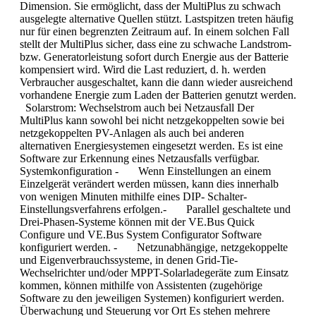
Dimension. Sie ermöglicht, dass der MultiPlus zu schwach
ausgelegte alternative Quellen stützt. Lastspitzen treten häufig
nur für einen begrenzten Zeitraum auf. In einem solchen Fall
stellt der MultiPlus sicher, dass eine zu schwache Landstrom-
bzw. Generatorleistung sofort durch Energie aus der Batterie
kompensiert wird. Wird die Last reduziert, d. h. werden
Verbraucher ausgeschaltet, kann die dann wieder ausreichend
vorhandene Energie zum Laden der Batterien genutzt werden.
Solarstrom: Wechselstrom auch bei Netzausfall Der
MultiPlus kann sowohl bei nicht netzgekoppelten sowie bei
netzgekoppelten PV-Anlagen als auch bei anderen
alternativen Energiesystemen eingesetzt werden. Es ist eine
Software zur Erkennung eines Netzausfalls verfügbar.
Systemkonfiguration - Wenn Einstellungen an einem
Einzelgerät verändert werden müssen, kann dies innerhalb
von wenigen Minuten mithilfe eines DIP- Schalter-
Einstellungsverfahrens erfolgen.- Parallel geschaltete und
Drei-Phasen-Systeme können mit der VE.Bus Quick
Configure und VE.Bus System Configurator Software
konfiguriert werden. - Netzunabhängige, netzgekoppelte
und Eigenverbrauchssysteme, in denen Grid-Tie-
Wechselrichter und/oder MPPT-Solarladegeräte zum Einsatz
kommen, können mithilfe von Assistenten (zugehörige
Software zu den jeweiligen Systemen) konfiguriert werden.
Überwachung und Steuerung vor Ort Es stehen mehrere