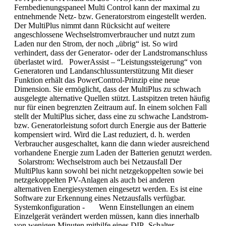
Fernbedienungspaneel Multi Control kann der maximal zu
entnehmende Netz- bzw. Generatorstrom eingestellt werden.
Der MultiPlus nimmt dann Rücksicht auf weitere
angeschlossene Wechselstromverbraucher und nutzt zum
Laden nur den Strom, der noch „übrig“ ist. So wird
verhindert, dass der Generator- oder der Landstromanschluss
überlastet wird. PowerAssist – “Leistungssteigerung“ von
Generatoren und Landanschlussunterstützung Mit dieser
Funktion erhält das PowerControl-Prinzip eine neue
Dimension. Sie ermöglicht, dass der MultiPlus zu schwach
ausgelegte alternative Quellen stützt. Lastspitzen treten häufig
nur für einen begrenzten Zeitraum auf. In einem solchen Fall
stellt der MultiPlus sicher, dass eine zu schwache Landstrom-
bzw. Generatorleistung sofort durch Energie aus der Batterie
kompensiert wird. Wird die Last reduziert, d. h. werden
Verbraucher ausgeschaltet, kann die dann wieder ausreichend
vorhandene Energie zum Laden der Batterien genutzt werden.
Solarstrom: Wechselstrom auch bei Netzausfall Der
MultiPlus kann sowohl bei nicht netzgekoppelten sowie bei
netzgekoppelten PV-Anlagen als auch bei anderen
alternativen Energiesystemen eingesetzt werden. Es ist eine
Software zur Erkennung eines Netzausfalls verfügbar.
Systemkonfiguration - Wenn Einstellungen an einem
Einzelgerät verändert werden müssen, kann dies innerhalb
von wenigen Minuten mithilfe eines DIP- Schalter-