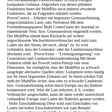
kompakten Gehäuse. Abgesehen von diesen primären
Funktionen bietet der MultiPlus noch mehrere erweiterte
Funktionen, die im Folgenden erläutert werden.
PowerControl – Arbeiten mit begrenzter Generatorleistung,
eingeschränktem Land- oder Netzstrom Mit dem
Fernbedienungspaneel Multi Control kann der maximal zu
entnehmende Netz- bzw. Generatorstrom eingestellt werden.
Der MultiPlus nimmt dann Rücksicht auf weitere
angeschlossene Wechselstromverbraucher und nutzt zum
Laden nur den Strom, der noch „übrig“ ist. So wird
verhindert, dass der Generator- oder der Landstromanschluss
überlastet wird. PowerAssist – “Leistungssteigerung“ von
Generatoren und Landanschlussunterstützung Mit dieser
Funktion erhält das PowerControl-Prinzip eine neue
Dimension. Sie ermöglicht, dass der MultiPlus zu schwach
ausgelegte alternative Quellen stützt. Lastspitzen treten häufig
nur für einen begrenzten Zeitraum auf. In einem solchen Fall
stellt der MultiPlus sicher, dass eine zu schwache Landstrom-
bzw. Generatorleistung sofort durch Energie aus der Batterie
kompensiert wird. Wird die Last reduziert, d. h. werden
Verbraucher ausgeschaltet, kann die dann wieder ausreichend
vorhandene Energie zum Laden der Batterien genutzt werden.
Hohe Einschaltleistung Diese wird zum Einschalten von
Lasten mit hohen Einschaltströmen wie zum Beispiel