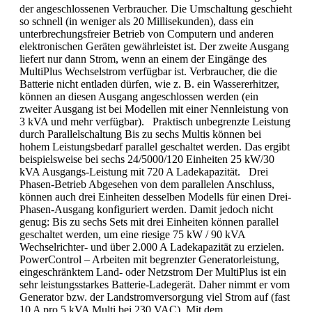
der angeschlossenen Verbraucher. Die Umschaltung geschieht
so schnell (in weniger als 20 Millisekunden), dass ein
unterbrechungsfreier Betrieb von Computern und anderen
elektronischen Geräten gewährleistet ist. Der zweite Ausgang
liefert nur dann Strom, wenn an einem der Eingänge des
MultiPlus Wechselstrom verfügbar ist. Verbraucher, die die
Batterie nicht entladen dürfen, wie z. B. ein Wassererhitzer,
können an diesen Ausgang angeschlossen werden (ein
zweiter Ausgang ist bei Modellen mit einer Nennleistung von
3 kVA und mehr verfügbar). Praktisch unbegrenzte Leistung
durch Parallelschaltung Bis zu sechs Multis können bei
hohem Leistungsbedarf parallel geschaltet werden. Das ergibt
beispielsweise bei sechs 24/5000/120 Einheiten 25 kW/30
kVA Ausgangs-Leistung mit 720 A Ladekapazität. Drei
Phasen-Betrieb Abgesehen von dem parallelen Anschluss,
können auch drei Einheiten desselben Modells für einen Drei-
Phasen-Ausgang konfiguriert werden. Damit jedoch nicht
genug: Bis zu sechs Sets mit drei Einheiten können parallel
geschaltet werden, um eine riesige 75 kW / 90 kVA
Wechselrichter- und über 2.000 A Ladekapazität zu erzielen.
PowerControl – Arbeiten mit begrenzter Generatorleistung,
eingeschränktem Land- oder Netzstrom Der MultiPlus ist ein
sehr leistungsstarkes Batterie-Ladegerät. Daher nimmt er vom
Generator bzw. der Landstromversorgung viel Strom auf (fast
10 A pro 5 kVA Multi bei 230 VAC). Mit dem