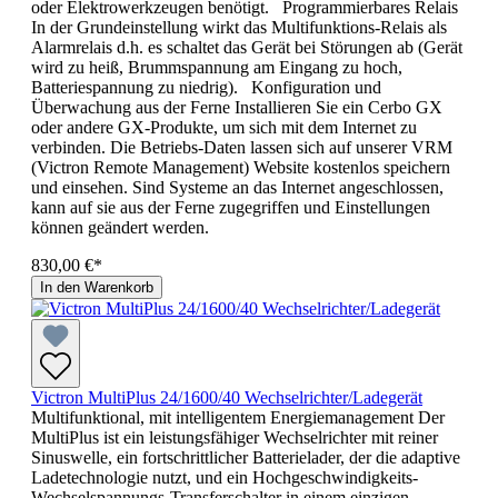
oder Elektrowerkzeugen benötigt. Programmierbares Relais
In der Grundeinstellung wirkt das Multifunktions-Relais als
Alarmrelais d.h. es schaltet das Gerät bei Störungen ab (Gerät
wird zu heiß, Brummspannung am Eingang zu hoch,
Batteriespannung zu niedrig). Konfiguration und
Überwachung aus der Ferne Installieren Sie ein Cerbo GX
oder andere GX-Produkte, um sich mit dem Internet zu
verbinden. Die Betriebs-Daten lassen sich auf unserer VRM
(Victron Remote Management) Website kostenlos speichern
und einsehen. Sind Systeme an das Internet angeschlossen,
kann auf sie aus der Ferne zugegriffen und Einstellungen
können geändert werden.
830,00 €*
In den Warenkorb
Victron MultiPlus 24/1600/40 Wechselrichter/Ladegerät
Multifunktional, mit intelligentem Energiemanagement Der
MultiPlus ist ein leistungsfähiger Wechselrichter mit reiner
Sinuswelle, ein fortschrittlicher Batterielader, der die adaptive
Ladetechnologie nutzt, und ein Hochgeschwindigkeits-
Wechselspannungs-Transferschalter in einem einzigen