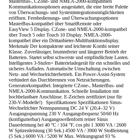
MasterBus-, CZone- und NMEA-2000-kompatiblen
Kommunikationsoptionen ausgestattet, die eine breite Palette
von Überwachungs- und Systemintegrationsmöglichkeiten
eröffnen. Fernbedienungs- und Überwachungsoptionen
MasterBus-kompatibel über SmartRemote oder
EasyView 5 Display. CZone- und NMEA-2000-kompatibel
über Touch 5 oder Touch 10 Display. NMEA-2000-
kompatibel über ein Drittanbieter-Multifunktionsdisplay.
Merkmale Der kompakteste und leichteste Kombi seiner
Klasse. Zuverlässiger, brummfreier und längerer Betrieb der
Batterien. Startet selbst schwerste und empfindlichste Lasten.
Intelligentes 3-Stufen+ Batterieladegerät für ein schnelles und
sicheres Aufladen. Automatische Umschaltung zwischen
Netz- und Wechselrichterbetrieb. Ein Power-Assist-System
verhindert das Durchbrennen von Netzsicherungen.
Generatorkompatibel. Integrierte CZone-, MasterBus- und
NMEA-2000-Kommunikation. Schnelle Installation mit
hochbelastbare Anschlüsse. E-Zeichen zertifiziert (nur für
230-V-Modelle!) Spezifikationen Spezifikationen Sinus-
Wechselrichter Nennspannung DC 24 V (20,4–32 V)
Ausgangsspannung 230 V Ausgangsfrequenz 50/60 Hz
(konfigurierbar) Ausgangswellenform reiner Sinus
Dauerleistung bei 40 °C / 104 °F, cos phi 1 3000 VA / 2600
W Spitzenleistung (30 Sek.) 4500 VA / 3900 W Stoßleistung
(5 Sek.) 6000 VA / 5200 W Max. Wirkungsgrad 93 %