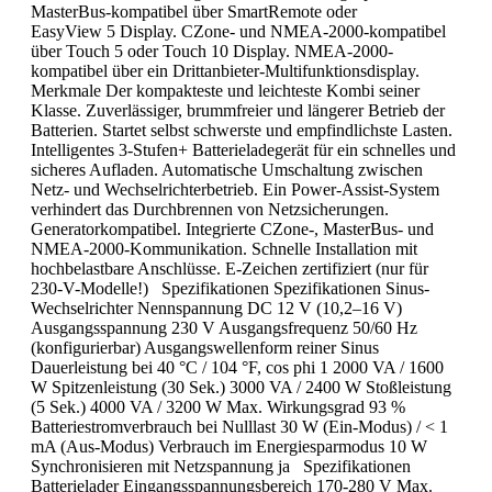
MasterBus-kompatibel über SmartRemote oder
EasyView 5 Display. CZone- und NMEA-2000-kompatibel
über Touch 5 oder Touch 10 Display. NMEA-2000-
kompatibel über ein Drittanbieter-Multifunktionsdisplay.
Merkmale Der kompakteste und leichteste Kombi seiner
Klasse. Zuverlässiger, brummfreier und längerer Betrieb der
Batterien. Startet selbst schwerste und empfindlichste Lasten.
Intelligentes 3-Stufen+ Batterieladegerät für ein schnelles und
sicheres Aufladen. Automatische Umschaltung zwischen
Netz- und Wechselrichterbetrieb. Ein Power-Assist-System
verhindert das Durchbrennen von Netzsicherungen.
Generatorkompatibel. Integrierte CZone-, MasterBus- und
NMEA-2000-Kommunikation. Schnelle Installation mit
hochbelastbare Anschlüsse. E-Zeichen zertifiziert (nur für
230-V-Modelle!) Spezifikationen Spezifikationen Sinus-
Wechselrichter Nennspannung DC 12 V (10,2–16 V)
Ausgangsspannung 230 V Ausgangsfrequenz 50/60 Hz
(konfigurierbar) Ausgangswellenform reiner Sinus
Dauerleistung bei 40 °C / 104 °F, cos phi 1 2000 VA / 1600
W Spitzenleistung (30 Sek.) 3000 VA / 2400 W Stoßleistung
(5 Sek.) 4000 VA / 3200 W Max. Wirkungsgrad 93 %
Batteriestromverbrauch bei Nulllast 30 W (Ein-Modus) / < 1
mA (Aus-Modus) Verbrauch im Energiesparmodus 10 W
Synchronisieren mit Netzspannung ja Spezifikationen
Batterielader Eingangsspannungsbereich 170-280 V Max.