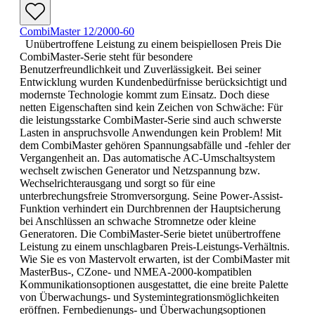
CombiMaster 12/2000-60
Unübertroffene Leistung zu einem beispiellosen Preis Die
CombiMaster-Serie steht für besondere
Benutzerfreundlichkeit und Zuverlässigkeit. Bei seiner
Entwicklung wurden Kundenbedürfnisse berücksichtigt und
modernste Technologie kommt zum Einsatz. Doch diese
netten Eigenschaften sind kein Zeichen von Schwäche: Für
die leistungsstarke CombiMaster-Serie sind auch schwerste
Lasten in anspruchsvolle Anwendungen kein Problem! Mit
dem CombiMaster gehören Spannungsabfälle und -fehler der
Vergangenheit an. Das automatische AC-Umschaltsystem
wechselt zwischen Generator und Netzspannung bzw.
Wechselrichterausgang und sorgt so für eine
unterbrechungsfreie Stromversorgung. Seine Power-Assist-
Funktion verhindert ein Durchbrennen der Hauptsicherung
bei Anschlüssen an schwache Stromnetze oder kleine
Generatoren. Die CombiMaster-Serie bietet unübertroffene
Leistung zu einem unschlagbaren Preis-Leistungs-Verhältnis.
Wie Sie es von Mastervolt erwarten, ist der CombiMaster mit
MasterBus-, CZone- und NMEA-2000-kompatiblen
Kommunikationsoptionen ausgestattet, die eine breite Palette
von Überwachungs- und Systemintegrationsmöglichkeiten
eröffnen. Fernbedienungs- und Überwachungsoptionen