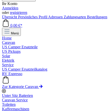
Ihr Konto
Anmelden
oder
registrieren
Übersicht
Persönliches Profil
Adressen
Zahlungsarten
Bestellungen
0,00 €*
Menü
Home
Caravan
US Camper Ersatzteile
US Pickups
Solar
Elektrik
Service
US Camper Ersatzteilkatalog
RV Espresso
Zur Kategorie Caravan
Unter Sitz Batterien
Caravan Service
Toiletten
Kaffeemaschinen