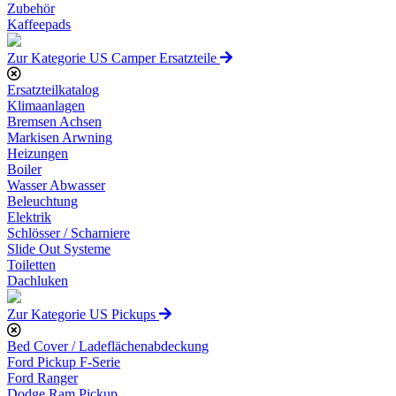
Zubehör
Kaffeepads
Zur Kategorie US Camper Ersatzteile
Ersatzteilkatalog
Klimaanlagen
Bremsen Achsen
Markisen Arwning
Heizungen
Boiler
Wasser Abwasser
Beleuchtung
Elektrik
Schlösser / Scharniere
Slide Out Systeme
Toiletten
Dachluken
Zur Kategorie US Pickups
Bed Cover / Ladeflächenabdeckung
Ford Pickup F-Serie
Ford Ranger
Dodge Ram Pickup