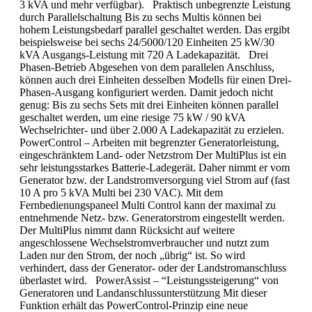
3 kVA und mehr verfügbar). Praktisch unbegrenzte Leistung
durch Parallelschaltung Bis zu sechs Multis können bei
hohem Leistungsbedarf parallel geschaltet werden. Das ergibt
beispielsweise bei sechs 24/5000/120 Einheiten 25 kW/30
kVA Ausgangs-Leistung mit 720 A Ladekapazität. Drei
Phasen-Betrieb Abgesehen von dem parallelen Anschluss,
können auch drei Einheiten desselben Modells für einen Drei-
Phasen-Ausgang konfiguriert werden. Damit jedoch nicht
genug: Bis zu sechs Sets mit drei Einheiten können parallel
geschaltet werden, um eine riesige 75 kW / 90 kVA
Wechselrichter- und über 2.000 A Ladekapazität zu erzielen.
PowerControl – Arbeiten mit begrenzter Generatorleistung,
eingeschränktem Land- oder Netzstrom Der MultiPlus ist ein
sehr leistungsstarkes Batterie-Ladegerät. Daher nimmt er vom
Generator bzw. der Landstromversorgung viel Strom auf (fast
10 A pro 5 kVA Multi bei 230 VAC). Mit dem
Fernbedienungspaneel Multi Control kann der maximal zu
entnehmende Netz- bzw. Generatorstrom eingestellt werden.
Der MultiPlus nimmt dann Rücksicht auf weitere
angeschlossene Wechselstromverbraucher und nutzt zum
Laden nur den Strom, der noch „übrig“ ist. So wird
verhindert, dass der Generator- oder der Landstromanschluss
überlastet wird. PowerAssist – “Leistungssteigerung“ von
Generatoren und Landanschlussunterstützung Mit dieser
Funktion erhält das PowerControl-Prinzip eine neue