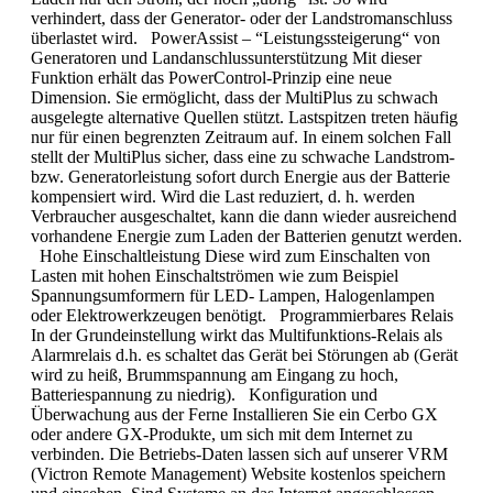
verhindert, dass der Generator- oder der Landstromanschluss
überlastet wird. PowerAssist – “Leistungssteigerung“ von
Generatoren und Landanschlussunterstützung Mit dieser
Funktion erhält das PowerControl-Prinzip eine neue
Dimension. Sie ermöglicht, dass der MultiPlus zu schwach
ausgelegte alternative Quellen stützt. Lastspitzen treten häufig
nur für einen begrenzten Zeitraum auf. In einem solchen Fall
stellt der MultiPlus sicher, dass eine zu schwache Landstrom-
bzw. Generatorleistung sofort durch Energie aus der Batterie
kompensiert wird. Wird die Last reduziert, d. h. werden
Verbraucher ausgeschaltet, kann die dann wieder ausreichend
vorhandene Energie zum Laden der Batterien genutzt werden.
Hohe Einschaltleistung Diese wird zum Einschalten von
Lasten mit hohen Einschaltströmen wie zum Beispiel
Spannungsumformern für LED- Lampen, Halogenlampen
oder Elektrowerkzeugen benötigt. Programmierbares Relais
In der Grundeinstellung wirkt das Multifunktions-Relais als
Alarmrelais d.h. es schaltet das Gerät bei Störungen ab (Gerät
wird zu heiß, Brummspannung am Eingang zu hoch,
Batteriespannung zu niedrig). Konfiguration und
Überwachung aus der Ferne Installieren Sie ein Cerbo GX
oder andere GX-Produkte, um sich mit dem Internet zu
verbinden. Die Betriebs-Daten lassen sich auf unserer VRM
(Victron Remote Management) Website kostenlos speichern