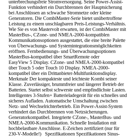
unterbrechungsfreie Stromversorgung. Seine Power-Assist-
Funktion verhindert ein Durchbrennen der Hauptsicherung
bei Anschlüssen an schwache Stromnetze oder kleine
Generatoren. Die CombiMaster-Serie bietet unübertroffene
Leistung zu einem unschlagbaren Preis-Leistungs-Verhältnis.
Wie Sie es von Mastervolt erwarten, ist der CombiMaster mit
MasterBus-, CZone- und NMEA-2000-kompatiblen
Kommunikationsoptionen ausgestattet, die eine breite Palette
von Überwachungs- und Systemintegrationsmöglichkeiten
eröffnen. Fernbedienungs- und Überwachungsoptionen
MasterBus-kompatibel über SmartRemote oder
EasyView 5 Display. CZone- und NMEA-2000-kompatibel
über Touch 5 oder Touch 10 Display. NMEA-2000-
kompatibel über ein Drittanbieter-Multifunktionsdisplay.
Merkmale Der kompakteste und leichteste Kombi seiner
Klasse. Zuverlässiger, brummfreier und längerer Betrieb der
Batterien. Startet selbst schwerste und empfindlichste Lasten.
Intelligentes 3-Stufen+ Batterieladegerät für ein schnelles und
sicheres Aufladen. Automatische Umschaltung zwischen
Netz- und Wechselrichterbetrieb. Ein Power-Assist-System
verhindert das Durchbrennen von Netzsicherungen.
Generatorkompatibel. Integrierte CZone-, MasterBus- und
NMEA-2000-Kommunikation. Schnelle Installation mit
hochbelastbare Anschlüsse. E-Zeichen zertifiziert (nur für
230-V-Modelle!) Spezifikationen Spezifikationen Sinus-