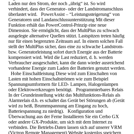
Laden nur den Strom, der noch „übrig“ ist. So wird
verhindert, dass der Generator- oder der Landstromanschluss
überlastet wird. PowerAssist – “Leistungssteigerung“ von
Generatoren und Landanschlussunterstützung Mit dieser
Funktion erhält das PowerControl-Prinzip eine neue
Dimension. Sie ermöglicht, dass der MultiPlus zu schwach
ausgelegte alternative Quellen stützt. Lastspitzen treten häufig
nur für einen begrenzten Zeitraum auf. In einem solchen Fall
stellt der MultiPlus sicher, dass eine zu schwache Landstrom-
bzw. Generatorleistung sofort durch Energie aus der Batterie
kompensiert wird. Wird die Last reduziert, d. h. werden
Verbraucher ausgeschaltet, kann die dann wieder ausreichend
vorhandene Energie zum Laden der Batterien genutzt werden.
Hohe Einschaltleistung Diese wird zum Einschalten von
Lasten mit hohen Einschaltströmen wie zum Beispiel
Spannungsumformern für LED- Lampen, Halogenlampen
oder Elektrowerkzeugen benötigt. Programmierbares Relais
In der Grundeinstellung wirkt das Multifunktions-Relais als
Alarmrelais d.h. es schaltet das Gerät bei Störungen ab (Gerät
wird zu heiß, Brummspannung am Eingang zu hoch,
Batteriespannung zu niedrig). Konfiguration und
Überwachung aus der Ferne Installieren Sie ein Cerbo GX
oder andere GX-Produkte, um sich mit dem Internet zu
verbinden. Die Betriebs-Daten lassen sich auf unserer VRM
(Victron Remote Management) Website kostenlos speichern