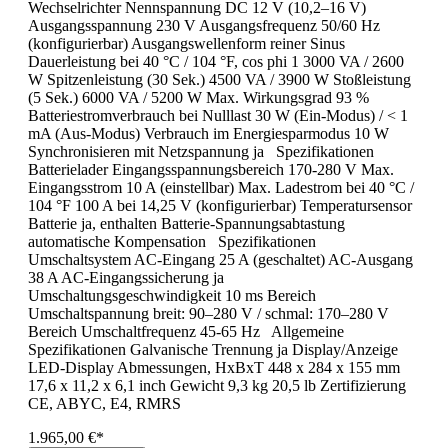
Wechselrichter Nennspannung DC 12 V (10,2–16 V)
Ausgangsspannung 230 V Ausgangsfrequenz 50/60 Hz
(konfigurierbar) Ausgangswellenform reiner Sinus
Dauerleistung bei 40 °C / 104 °F, cos phi 1 3000 VA / 2600
W Spitzenleistung (30 Sek.) 4500 VA / 3900 W Stoßleistung
(5 Sek.) 6000 VA / 5200 W Max. Wirkungsgrad 93 %
Batteriestromverbrauch bei Nulllast 30 W (Ein-Modus) / < 1
mA (Aus-Modus) Verbrauch im Energiesparmodus 10 W
Synchronisieren mit Netzspannung ja Spezifikationen
Batterielader Eingangsspannungsbereich 170-280 V Max.
Eingangsstrom 10 A (einstellbar) Max. Ladestrom bei 40 °C /
104 °F 100 A bei 14,25 V (konfigurierbar) Temperatursensor
Batterie ja, enthalten Batterie-Spannungsabtastung
automatische Kompensation Spezifikationen
Umschaltsystem AC-Eingang 25 A (geschaltet) AC-Ausgang
38 A AC-Eingangssicherung ja
Umschaltungsgeschwindigkeit 10 ms Bereich
Umschaltspannung breit: 90–280 V / schmal: 170–280 V
Bereich Umschaltfrequenz 45-65 Hz Allgemeine
Spezifikationen Galvanische Trennung ja Display/Anzeige
LED-Display Abmessungen, HxBxT 448 x 284 x 155 mm
17,6 x 11,2 x 6,1 inch Gewicht 9,3 kg 20,5 lb Zertifizierung
CE, ABYC, E4, RMRS
1.965,00 €*