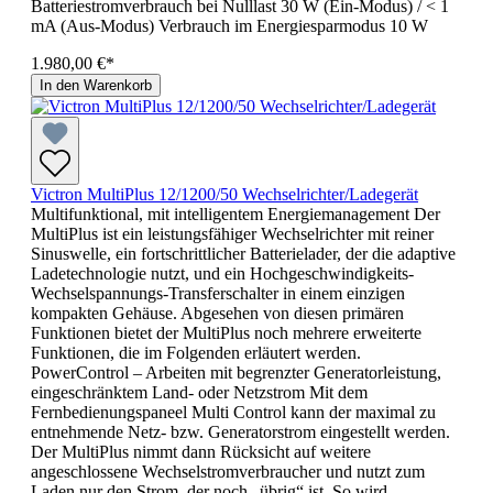
Batteriestromverbrauch bei Nulllast 30 W (Ein-Modus) / < 1
mA (Aus-Modus) Verbrauch im Energiesparmodus 10 W
1.980,00 €*
In den Warenkorb
Victron MultiPlus 12/1200/50 Wechselrichter/Ladegerät
Multifunktional, mit intelligentem Energiemanagement Der
MultiPlus ist ein leistungsfähiger Wechselrichter mit reiner
Sinuswelle, ein fortschrittlicher Batterielader, der die adaptive
Ladetechnologie nutzt, und ein Hochgeschwindigkeits-
Wechselspannungs-Transferschalter in einem einzigen
kompakten Gehäuse. Abgesehen von diesen primären
Funktionen bietet der MultiPlus noch mehrere erweiterte
Funktionen, die im Folgenden erläutert werden.
PowerControl – Arbeiten mit begrenzter Generatorleistung,
eingeschränktem Land- oder Netzstrom Mit dem
Fernbedienungspaneel Multi Control kann der maximal zu
entnehmende Netz- bzw. Generatorstrom eingestellt werden.
Der MultiPlus nimmt dann Rücksicht auf weitere
angeschlossene Wechselstromverbraucher und nutzt zum
Laden nur den Strom, der noch „übrig“ ist. So wird