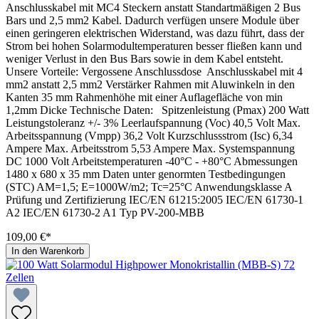
Anschlusskabel mit MC4 Steckern anstatt Standartmäßigen 2 Bus
Bars und 2,5 mm2 Kabel. Dadurch verfügen unsere Module über
einen geringeren elektrischen Widerstand, was dazu führt, dass der
Strom bei hohen Solarmodultemperaturen besser fließen kann und
weniger Verlust in den Bus Bars sowie in dem Kabel entsteht.
Unsere Vorteile: Vergossene Anschlussdose Anschlusskabel mit 4
mm2 anstatt 2,5 mm2 Verstärker Rahmen mit Aluwinkeln in den
Kanten 35 mm Rahmenhöhe mit einer Auflagefläche von min
1,2mm Dicke Technische Daten: Spitzenleistung (Pmax) 200 Watt
Leistungstoleranz +/- 3% Leerlaufspannung (Voc) 40,5 Volt Max.
Arbeitsspannung (Vmpp) 36,2 Volt Kurzschlussstrom (Isc) 6,34
Ampere Max. Arbeitsstrom 5,53 Ampere Max. Systemspannung
DC 1000 Volt Arbeitstemperaturen -40°C - +80°C Abmessungen
1480 x 680 x 35 mm Daten unter genormten Testbedingungen
(STC) AM=1,5; E=1000W/m2; Tc=25°C Anwendungsklasse A
Prüfung und Zertifizierung IEC/EN 61215:2005 IEC/EN 61730-1
A2 IEC/EN 61730-2 A1 Typ PV-200-MBB
109,00 €*
In den Warenkorb