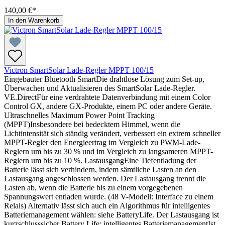
140,00 €*
In den Warenkorb
Victron SmartSolar Lade-Regler MPPT 100/15
Eingebauter Bluetooth SmartDie drahtlose Lösung zum Set-up,
Überwachen und Aktualisieren des SmartSolar Lade-Regler.
VE.DirectFür eine verdrahtete Datenverbindung mit einem Color
Control GX, andere GX-Produkte, einem PC oder andere Geräte.
Ultraschnelles Maximum Power Point Tracking
(MPPT)Insbesondere bei bedecktem Himmel, wenn die
Lichtintensität sich ständig verändert, verbessert ein extrem schneller
MPPT-Regler den Energieertrag im Vergleich zu PWM-Lade-
Reglern um bis zu 30 % und im Vergleich zu langsameren MPPT-
Reglern um bis zu 10 %. LastausgangEine Tiefentladung der
Batterie lässt sich verhindern, indem sämtliche Lasten an den
Lastausgang angeschlossen werden. Der Lastausgang trennt die
Lasten ab, wenn die Batterie bis zu einem vorgegebenen
Spannungswert entladen wurde. (48 V-Modell: Interface zu einem
Relais) Alternativ lässt sich auch ein Algorithmus für intelligentes
Batteriemanagement wählen: siehe BatteryLife. Der Lastausgang ist
kurzschlusssicher Battery Life: intelligentes BatteriemanagementIst