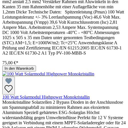
mm2 anstatt 2,5 mm2 Verstärker Rahmen mit Aluwinkeln in den
Kanten 35 mm Rahmenhöhe mit einer Auflagefläche von min
1,2mm Dicke Technische Daten: Spitzenleistung (Pmax) 100 Watt
Leistungstoleranz +/- 3% Leerlaufspannung (Voc) 46,6 Volt Max.
Arbeitsspannung (Vmpp) 39,6 Volt Kurzschlussstrom (Isc) 2,81
Ampere Max. Arbeitsstrom 2,53 Ampere Max. Systemspannung
DC 1000 Volt Arbeitstemperaturen -40°C - +80°C Abmessungen
1025 x 505 x 35 mm Daten unter genormten Testbedingungen
(STC) AM=1,5; E=1000W/m2; Tc=25°C Anwendungsklasse A
Prüfung und Zertifizierung IEC/EN 61215:2005 IEC/EN 61730-1
A2 IEC/EN 61730-2 A1 Typ PV-100-MBB-S
75,00 €*
In den Warenkorb
100 Watt Solarmodul Highpower Monokristallin
Monokristalline Solarzellen 2 Bypass Dioden in der Anschlussdose
um Spannungsabfall zu minimieren Rahmen aus eloxiertem
Aluminium Speziell gehärtetes ESG-Solarglas Höchst
widerstandsfähig gegen Umwelteinflüsse Perfekt für 12 V Systeme
geeignet in Verbindung mit einem MPPT-Solarladeregler oder für 24
Volt Anlagen mit einem PWM-Laderegler (Wohnmobil, Caravan,