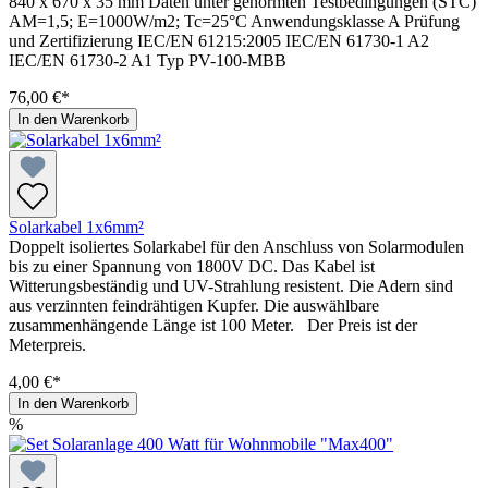
840 x 670 x 35 mm Daten unter genormten Testbedingungen (STC)
AM=1,5; E=1000W/m2; Tc=25°C Anwendungsklasse A Prüfung
und Zertifizierung IEC/EN 61215:2005 IEC/EN 61730-1 A2
IEC/EN 61730-2 A1 Typ PV-100-MBB
76,00 €*
In den Warenkorb
Solarkabel 1x6mm²
Doppelt isoliertes Solarkabel für den Anschluss von Solarmodulen
bis zu einer Spannung von 1800V DC. Das Kabel ist
Witterungsbeständig und UV-Strahlung resistent. Die Adern sind
aus verzinnten feindrähtigen Kupfer. Die auswählbare
zusammenhängende Länge ist 100 Meter. Der Preis ist der
Meterpreis.
4,00 €*
In den Warenkorb
%