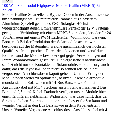
100 Watt Solarmodul Highpower Monokristallin (MBB-S) 72
Zellen
Monokristalline Solarzellen 2 Bypass Dioden in der Anschlussdose
um Spannungsabfall zu minimieren Rahmen aus eloxiertem
Aluminium Speziell gehärtetes ESG-Solarglas Höchst
widerstandsfähig gegen Umwelteinflüsse Perfekt für 12 V Systeme
geeignet in Verbindung mit einem MPPT-Solarladeregler oder für 24
Volt Anlagen mit einem PWM-Laderegler (Wohnmobil, Caravan,
Boot, etc.) Bei der Produktion der Solarmodule achten wir
besonders auf die Materialien, welche ausschließlich der höchsten
Qualitätsstufe entsprechen. Durch den eloxierten und verstärkten
Rahmen sind die Module besonders gut gegen Verwindungen auf
Ihrem Wohnmobildach geschützt. Die vergossene Anschlussdose
schützt nicht nur die Kontakte der Solarmodule, sondern sorgt auch
dafür, dass die Bypass-Dioden nicht so schnell wie bei nicht
vergossenen Anschlussdosen kaputt gehen. Um den Ertrag der
Module noch weiter zu optimieren, besitzen unsere Solarmodule
monokristalline Solarzellen mit 14 Bus Bars, sowie 4 mm2
Anschlusskabel mit MC4 Steckern anstatt Standartmäßigen 2 Bus
Bars und 2,5 mm2 Kabel. Dadurch verfügen unsere Module über
einen geringeren elektrischen Widerstand, was dazu führt, dass der
Strom bei hohen Solarmodultemperaturen besser fließen kann und
weniger Verlust in den Bus Bars sowie in dem Kabel entsteht.
Unsere Vorteile: Vergossene Anschlussdose Anschlusskabel mit 4