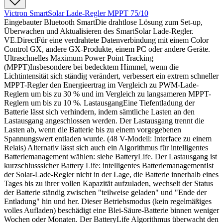
Victron SmartSolar Lade-Regler MPPT 75/10
Eingebauter Bluetooth SmartDie drahtlose Lösung zum Set-up,
Überwachen und Aktualisieren des SmartSolar Lade-Regler.
VE.DirectFür eine verdrahtete Datenverbindung mit einem Color
Control GX, andere GX-Produkte, einem PC oder andere Geräte.
Ultraschnelles Maximum Power Point Tracking
(MPPT)Insbesondere bei bedecktem Himmel, wenn die
Lichtintensität sich ständig verändert, verbessert ein extrem schneller
MPPT-Regler den Energieertrag im Vergleich zu PWM-Lade-
Reglern um bis zu 30 % und im Vergleich zu langsameren MPPT-
Reglern um bis zu 10 %. LastausgangEine Tiefentladung der
Batterie lässt sich verhindern, indem sämtliche Lasten an den
Lastausgang angeschlossen werden. Der Lastausgang trennt die
Lasten ab, wenn die Batterie bis zu einem vorgegebenen
Spannungswert entladen wurde. (48 V-Modell: Interface zu einem
Relais) Alternativ lässt sich auch ein Algorithmus für intelligentes
Batteriemanagement wählen: siehe BatteryLife. Der Lastausgang ist
kurzschlusssicher Battery Life: intelligentes BatteriemanagementIst
der Solar-Lade-Regler nicht in der Lage, die Batterie innerhalb eines
Tages bis zu ihrer vollen Kapazität aufzuladen, wechselt der Status
der Batterie ständig zwischen "teilweise geladen" und "Ende der
Entladung" hin und her. Dieser Betriebsmodus (kein regelmäßiges
volles Aufladen) beschädigt eine Blei-Säure-Batterie binnen weniger
Wochen oder Monaten. Der BatteryLife Algorithmus überwacht den