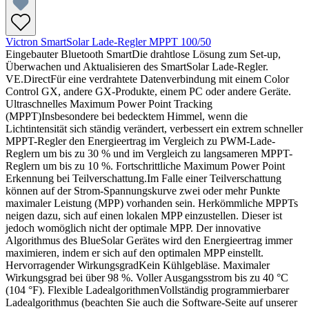
Victron SmartSolar Lade-Regler MPPT 100/50
Eingebauter Bluetooth SmartDie drahtlose Lösung zum Set-up,
Überwachen und Aktualisieren des SmartSolar Lade-Regler.
VE.DirectFür eine verdrahtete Datenverbindung mit einem Color
Control GX, andere GX-Produkte, einem PC oder andere Geräte.
Ultraschnelles Maximum Power Point Tracking
(MPPT)Insbesondere bei bedecktem Himmel, wenn die
Lichtintensität sich ständig verändert, verbessert ein extrem schneller
MPPT-Regler den Energieertrag im Vergleich zu PWM-Lade-
Reglern um bis zu 30 % und im Vergleich zu langsameren MPPT-
Reglern um bis zu 10 %. Fortschrittliche Maximum Power Point
Erkennung bei Teilverschattung.Im Falle einer Teilverschattung
können auf der Strom-Spannungskurve zwei oder mehr Punkte
maximaler Leistung (MPP) vorhanden sein. Herkömmliche MPPTs
neigen dazu, sich auf einen lokalen MPP einzustellen. Dieser ist
jedoch womöglich nicht der optimale MPP. Der innovative
Algorithmus des BlueSolar Gerätes wird den Energieertrag immer
maximieren, indem er sich auf den optimalen MPP einstellt.
Hervorragender WirkungsgradKein Kühlgebläse. Maximaler
Wirkungsgrad bei über 98 %. Voller Ausgangsstrom bis zu 40 °C
(104 °F). Flexible LadealgorithmenVollständig programmierbarer
Ladealgorithmus (beachten Sie auch die Software-Seite auf unserer