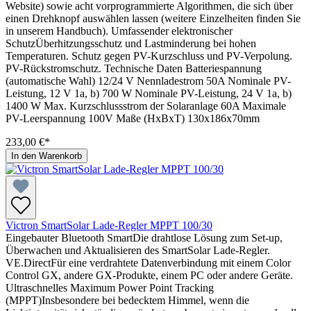
Website) sowie acht vorprogrammierte Algorithmen, die sich über
einen Drehknopf auswählen lassen (weitere Einzelheiten finden Sie
in unserem Handbuch). Umfassender elektronischer
SchutzÜberhitzungsschutz und Lastminderung bei hohen
Temperaturen. Schutz gegen PV-Kurzschluss und PV-Verpolung.
PV-Rückstromschutz. Technische Daten Batteriespannung
(automatische Wahl) 12/24 V Nennladestrom 50A Nominale PV-
Leistung, 12 V 1a, b) 700 W Nominale PV-Leistung, 24 V 1a, b)
1400 W Max. Kurzschlussstrom der Solaranlage 60A Maximale
PV-Leerspannung 100V Maße (HxBxT) 130x186x70mm
233,00 €*
In den Warenkorb
Victron SmartSolar Lade-Regler MPPT 100/30
Eingebauter Bluetooth SmartDie drahtlose Lösung zum Set-up,
Überwachen und Aktualisieren des SmartSolar Lade-Regler.
VE.DirectFür eine verdrahtete Datenverbindung mit einem Color
Control GX, andere GX-Produkte, einem PC oder andere Geräte.
Ultraschnelles Maximum Power Point Tracking
(MPPT)Insbesondere bei bedecktem Himmel, wenn die