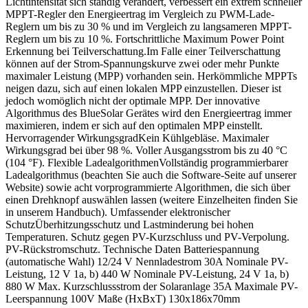
Lichtintensität sich ständig verändert, verbessert ein extrem schneller
MPPT-Regler den Energieertrag im Vergleich zu PWM-Lade-
Reglern um bis zu 30 % und im Vergleich zu langsameren MPPT-
Reglern um bis zu 10 %. Fortschrittliche Maximum Power Point
Erkennung bei Teilverschattung.Im Falle einer Teilverschattung
können auf der Strom-Spannungskurve zwei oder mehr Punkte
maximaler Leistung (MPP) vorhanden sein. Herkömmliche MPPTs
neigen dazu, sich auf einen lokalen MPP einzustellen. Dieser ist
jedoch womöglich nicht der optimale MPP. Der innovative
Algorithmus des BlueSolar Gerätes wird den Energieertrag immer
maximieren, indem er sich auf den optimalen MPP einstellt.
Hervorragender WirkungsgradKein Kühlgebläse. Maximaler
Wirkungsgrad bei über 98 %. Voller Ausgangsstrom bis zu 40 °C
(104 °F). Flexible LadealgorithmenVollständig programmierbarer
Ladealgorithmus (beachten Sie auch die Software-Seite auf unserer
Website) sowie acht vorprogrammierte Algorithmen, die sich über
einen Drehknopf auswählen lassen (weitere Einzelheiten finden Sie
in unserem Handbuch). Umfassender elektronischer
SchutzÜberhitzungsschutz und Lastminderung bei hohen
Temperaturen. Schutz gegen PV-Kurzschluss und PV-Verpolung.
PV-Rückstromschutz. Technische Daten Batteriespannung
(automatische Wahl) 12/24 V Nennladestrom 30A Nominale PV-
Leistung, 12 V 1a, b) 440 W Nominale PV-Leistung, 24 V 1a, b)
880 W Max. Kurzschlussstrom der Solaranlage 35A Maximale PV-
Leerspannung 100V Maße (HxBxT) 130x186x70mm