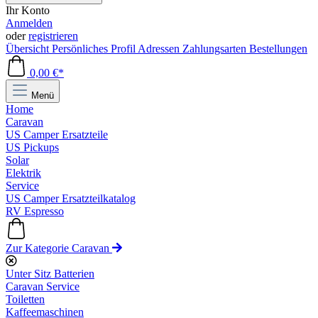
Ihr Konto
Anmelden
oder
registrieren
Übersicht
Persönliches Profil
Adressen
Zahlungsarten
Bestellungen
0,00 €*
Menü
Home
Caravan
US Camper Ersatzteile
US Pickups
Solar
Elektrik
Service
US Camper Ersatzteilkatalog
RV Espresso
Zur Kategorie Caravan
Unter Sitz Batterien
Caravan Service
Toiletten
Kaffeemaschinen