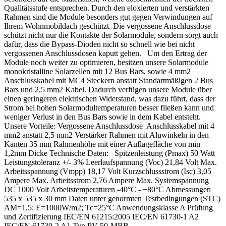
Qualitätsstufe entsprechen. Durch den eloxierten und verstärkten
Rahmen sind die Module besonders gut gegen Verwindungen auf
Ihrem Wohnmobildach geschützt. Die vergossene Anschlussdose
schützt nicht nur die Kontakte der Solarmodule, sondern sorgt auch
dafür, dass die Bypass-Dioden nicht so schnell wie bei nicht
vergossenen Anschlussdosen kaputt gehen. Um den Ertrag der
Module noch weiter zu optimieren, besitzen unsere Solarmodule
monokristalline Solarzellen mit 12 Bus Bars, sowie 4 mm2
Anschlusskabel mit MC4 Steckern anstatt Standartmäßigen 2 Bus
Bars und 2,5 mm2 Kabel. Dadurch verfügen unsere Module über
einen geringeren elektrischen Widerstand, was dazu führt, dass der
Strom bei hohen Solarmodultemperaturen besser fließen kann und
weniger Verlust in den Bus Bars sowie in dem Kabel entsteht.
Unsere Vorteile: Vergossene Anschlussdose Anschlusskabel mit 4
mm2 anstatt 2,5 mm2 Verstärker Rahmen mit Aluwinkeln in den
Kanten 35 mm Rahmenhöhe mit einer Auflagefläche von min
1,2mm Dicke Technische Daten: Spitzenleistung (Pmax) 50 Watt
Leistungstoleranz +/- 3% Leerlaufspannung (Voc) 21,84 Volt Max.
Arbeitsspannung (Vmpp) 18,17 Volt Kurzschlussstrom (Isc) 3,05
Ampere Max. Arbeitsstrom 2,76 Ampere Max. Systemspannung
DC 1000 Volt Arbeitstemperaturen -40°C - +80°C Abmessungen
535 x 535 x 30 mm Daten unter genormten Testbedingungen (STC)
AM=1,5; E=1000W/m2; Tc=25°C Anwendungsklasse A Prüfung
und Zertifizierung IEC/EN 61215:2005 IEC/EN 61730-1 A2
IEC/EN 61730-2 A1 Typ PV-50-MBB