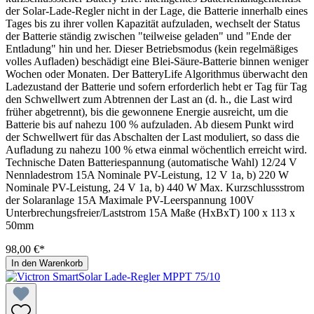
der Solar-Lade-Regler nicht in der Lage, die Batterie innerhalb eines
Tages bis zu ihrer vollen Kapazität aufzuladen, wechselt der Status
der Batterie ständig zwischen "teilweise geladen" und "Ende der
Entladung" hin und her. Dieser Betriebsmodus (kein regelmäßiges
volles Aufladen) beschädigt eine Blei-Säure-Batterie binnen weniger
Wochen oder Monaten. Der BatteryLife Algorithmus überwacht den
Ladezustand der Batterie und sofern erforderlich hebt er Tag für Tag
den Schwellwert zum Abtrennen der Last an (d. h., die Last wird
früher abgetrennt), bis die gewonnene Energie ausreicht, um die
Batterie bis auf nahezu 100 % aufzuladen. Ab diesem Punkt wird
der Schwellwert für das Abschalten der Last moduliert, so dass die
Aufladung zu nahezu 100 % etwa einmal wöchentlich erreicht wird.
Technische Daten Batteriespannung (automatische Wahl) 12/24 V
Nennladestrom 15A Nominale PV-Leistung, 12 V 1a, b) 220 W
Nominale PV-Leistung, 24 V 1a, b) 440 W Max. Kurzschlussstrom
der Solaranlage 15A Maximale PV-Leerspannung 100V
Unterbrechungsfreier/Laststrom 15A Maße (HxBxT) 100 x 113 x
50mm
98,00 €*
In den Warenkorb