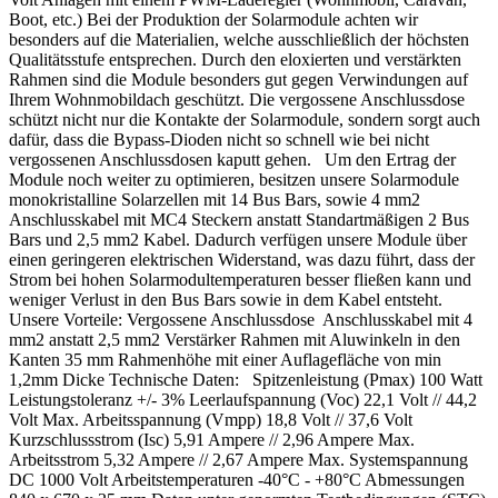
Boot, etc.) Bei der Produktion der Solarmodule achten wir
besonders auf die Materialien, welche ausschließlich der höchsten
Qualitätsstufe entsprechen. Durch den eloxierten und verstärkten
Rahmen sind die Module besonders gut gegen Verwindungen auf
Ihrem Wohnmobildach geschützt. Die vergossene Anschlussdose
schützt nicht nur die Kontakte der Solarmodule, sondern sorgt auch
dafür, dass die Bypass-Dioden nicht so schnell wie bei nicht
vergossenen Anschlussdosen kaputt gehen. Um den Ertrag der
Module noch weiter zu optimieren, besitzen unsere Solarmodule
monokristalline Solarzellen mit 14 Bus Bars, sowie 4 mm2
Anschlusskabel mit MC4 Steckern anstatt Standartmäßigen 2 Bus
Bars und 2,5 mm2 Kabel. Dadurch verfügen unsere Module über
einen geringeren elektrischen Widerstand, was dazu führt, dass der
Strom bei hohen Solarmodultemperaturen besser fließen kann und
weniger Verlust in den Bus Bars sowie in dem Kabel entsteht.
Unsere Vorteile: Vergossene Anschlussdose Anschlusskabel mit 4
mm2 anstatt 2,5 mm2 Verstärker Rahmen mit Aluwinkeln in den
Kanten 35 mm Rahmenhöhe mit einer Auflagefläche von min
1,2mm Dicke Technische Daten: Spitzenleistung (Pmax) 100 Watt
Leistungstoleranz +/- 3% Leerlaufspannung (Voc) 22,1 Volt // 44,2
Volt Max. Arbeitsspannung (Vmpp) 18,8 Volt // 37,6 Volt
Kurzschlussstrom (Isc) 5,91 Ampere // 2,96 Ampere Max.
Arbeitsstrom 5,32 Ampere // 2,67 Ampere Max. Systemspannung
DC 1000 Volt Arbeitstemperaturen -40°C - +80°C Abmessungen