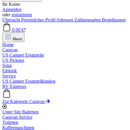
Ihr Konto
Anmelden
oder
registrieren
Übersicht
Persönliches Profil
Adressen
Zahlungsarten
Bestellungen
0,00 €*
Menü
Home
Caravan
US Camper Ersatzteile
US Pickups
Solar
Elektrik
Service
US Camper Ersatzteilkatalog
RV Espresso
Zur Kategorie Caravan
Unter Sitz Batterien
Caravan Service
Toiletten
Kaffeemaschinen