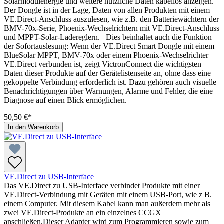
Solarmodulenergie und weitere nützliche Daten kabellos anzeigen.
Der Dongle ist in der Lage, Daten von allen Produkten mit einem
VE.Direct-Anschluss auszulesen, wie z.B. den Batteriewächtern der
BMV-70x-Serie, Phoenix-Wechselrichtern mit VE.Direct-Anschluss
und MPPT-Solar-Ladereglern. Dies beinhaltet auch die Funktion
der Sofortauslesung: Wenn der VE.Direct Smart Dongle mit einem
BlueSolar MPPT, BMV-70x oder einem Phoenix-Wechselrichter
VE.Direct verbunden ist, zeigt VictronConnect die wichtigsten
Daten dieser Produkte auf der Gerätelistenseite an, ohne dass eine
gekoppelte Verbindung erforderlich ist. Dazu gehören auch visuelle
Benachrichtigungen über Warnungen, Alarme und Fehler, die eine
Diagnose auf einen Blick ermöglichen.
50,50 €*
In den Warenkorb
VE.Direct zu USB-Interface
Das VE.Direct zu USB-Interface verbindet Produkte mit einer
VE.Direct-Verbindung mit Geräten mit einem USB-Port, wie z B.
einem Computer. Mit diesem Kabel kann man außerdem mehr als
zwei VE.Direct-Produkte an ein einzelnes CCGX
anschließen.Dieser Adapter wird zum Programmieren sowie zum