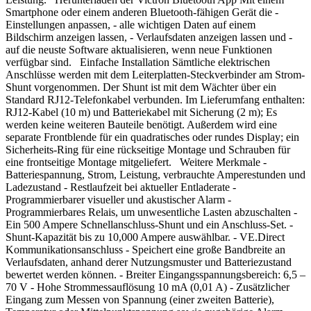
Smartphone oder einem anderen Bluetooth-fähigen Gerät die -
Einstellungen anpassen, - alle wichtigen Daten auf einem
Bildschirm anzeigen lassen, - Verlaufsdaten anzeigen lassen und -
auf die neuste Software aktualisieren, wenn neue Funktionen
verfügbar sind. Einfache Installation Sämtliche elektrischen
Anschlüsse werden mit dem Leiterplatten-Steckverbinder am Strom-
Shunt vorgenommen. Der Shunt ist mit dem Wächter über ein
Standard RJ12-Telefonkabel verbunden. Im Lieferumfang enthalten:
RJ12-Kabel (10 m) und Batteriekabel mit Sicherung (2 m); Es
werden keine weiteren Bauteile benötigt. Außerdem wird eine
separate Frontblende für ein quadratisches oder rundes Display; ein
Sicherheits-Ring für eine rückseitige Montage und Schrauben für
eine frontseitige Montage mitgeliefert. Weitere Merkmale -
Batteriespannung, Strom, Leistung, verbrauchte Amperestunden und
Ladezustand - Restlaufzeit bei aktueller Entladerate -
Programmierbarer visueller und akustischer Alarm -
Programmierbares Relais, um unwesentliche Lasten abzuschalten -
Ein 500 Ampere Schnellanschluss-Shunt und ein Anschluss-Set. -
Shunt-Kapazität bis zu 10,000 Ampere auswählbar. - VE.Direct
Kommunikationsanschluss - Speichert eine große Bandbreite an
Verlaufsdaten, anhand derer Nutzungsmuster und Batteriezustand
bewertet werden können. - Breiter Eingangsspannungsbereich: 6,5 –
70 V - Hohe Strommessauflösung 10 mA (0,01 A) - Zusätzlicher
Eingang zum Messen von Spannung (einer zweiten Batterie),