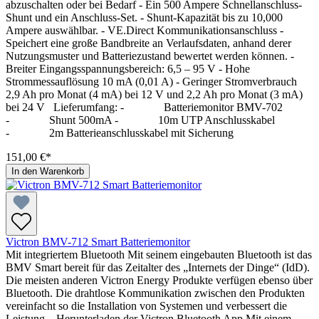
abzuschalten oder bei Bedarf - Ein 500 Ampere Schnellanschluss-
Shunt und ein Anschluss-Set. - Shunt-Kapazität bis zu 10,000
Ampere auswählbar. - VE.Direct Kommunikationsanschluss -
Speichert eine große Bandbreite an Verlaufsdaten, anhand derer
Nutzungsmuster und Batteriezustand bewertet werden können. -
Breiter Eingangsspannungsbereich: 6,5 – 95 V - Hohe
Strommessauflösung 10 mA (0,01 A) - Geringer Stromverbrauch
2,9 Ah pro Monat (4 mA) bei 12 V und 2,2 Ah pro Monat (3 mA)
bei 24 V Lieferumfang: - Batteriemonitor BMV-702
- Shunt 500mA - 10m UTP Anschlusskabel
- 2m Batterieanschlusskabel mit Sicherung
151,00 €*
In den Warenkorb
Victron BMV-712 Smart Batteriemonitor
Mit integriertem Bluetooth Mit seinem eingebauten Bluetooth ist das
BMV Smart bereit für das Zeitalter des „Internets der Dinge“ (IdD).
Die meisten anderen Victron Energy Produkte verfügen ebenso über
Bluetooth. Die drahtlose Kommunikation zwischen den Produkten
vereinfacht so die Installation von Systemen und verbessert die
Leistung. Herunterladen der Victron Bluetooth App Mit einem