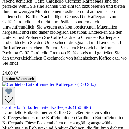
Abend genießen, Caffè Carditello Cremoso Kaffeepads sind die
perfekte Wahl. Sie sind schnell und einfach zuzubereiten und bieten
Ihnen in wenigen Minuten einen köstlichen und authentischen
italienischen Kaffee. Nachhaltiger Genuss Die Kaffeepads von
Caffè Carditello sind nicht nur köstlich, sondern auch
umweltfreundlich. Sie werden aus kompostierbaren Materialien
hergestellt und sind daher biologisch abbaubar. Entdecken Sie den
Unterschied Probieren Sie Caffè Carditello Cremoso Kaffeepads
und entdecken Sie den Unterschied, die Qualität und Leidenschaft
für Kaffee ausmachen können. Bestellen Sie noch heute Ihre
Packung Caffè Carditello Cremoso Kaffeepads und genießen Sie
den unvergleichlichen Geschmack von italienischem Kaffee egal wo
Sie sind!
24,00 €*
In den Warenkorb
Carditello Entkoffeinierter Kaffeepads (150 Stk.)
Carditello Entkoffeinierter Kaffee Genießen Sie den vollen
Kaffeegeschmack ohne Koffein mit den Carditello Entkoffeinierten
Kaffeepads. Diese Pads enthalten eine sorgfältig ausgewählte
Mischung aus Robusta- und Arabica-Bohnen, die für ihren dichten