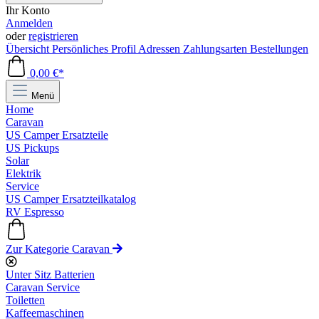
Ihr Konto
Anmelden
oder
registrieren
Übersicht
Persönliches Profil
Adressen
Zahlungsarten
Bestellungen
0,00 €*
Menü
Home
Caravan
US Camper Ersatzteile
US Pickups
Solar
Elektrik
Service
US Camper Ersatzteilkatalog
RV Espresso
Zur Kategorie Caravan
Unter Sitz Batterien
Caravan Service
Toiletten
Kaffeemaschinen