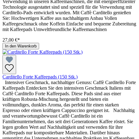
Verwendung in unseren Kaffeemaschinen, die mit energieeffizienter
Technologie ausgestattet sind und speziell für die Verwendung mit
Carditello-Pads entwickelt wurden. Mit Caffè Carditello genießen
Sie: Hochwertigen Kaffee aus nachhaltigem Anbau Vollen
Kaffeegeschmack ohne Koffein Einfache und bequeme Zubereitung
mit Kaffeepads Umweltfreundliche Kaffeemaschinen
27,00 €*
In den Warenkorb
Carditello Forte Kaffeepads (150 Stk.)
Intensiver Geschmack, nachhaltiger Genuss: Caffè Carditello Forte
Kaffeepads Entdecken Sie den intensiven Geschmack Italiens mit
Caffè Carditello Forte Kaffeepads. Diese Pads sind aus einer
kräftigen Robusta-Mischung hergestellt und bieten ein
vollmundiges, dunkles Aroma, das perfekt für einen starken
Espresso oder einen kräftigen Cappuccino geeignet ist. Nachhaltig
und verantwortungsbewusst Caffè Carditello ist ein
Familienunternehmen, das seit drei Generationen Kaffee röstet. Sie
legen großen Wert auf Nachhaltigkeit und verwenden für ihre
Kaffeepads nur kompostierbare Materialien. Darüber hinaus
unterstützt das Unternehmen nachhaltige Praktiken im Kaffeeanbau.