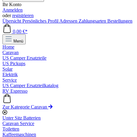
Ihr Konto
Anmelden
oder
registrieren
Übersicht
Persönliches Profil
Adressen
Zahlungsarten
Bestellungen
0,00 €*
Menü
Home
Caravan
US Camper Ersatzteile
US Pickups
Solar
Elektrik
Service
US Camper Ersatzteilkatalog
RV Espresso
Zur Kategorie Caravan
Unter Sitz Batterien
Caravan Service
Toiletten
Kaffeemaschinen