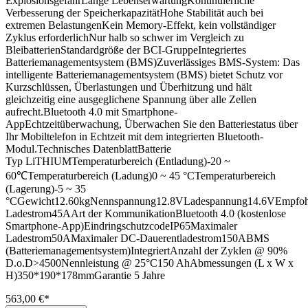
ExplosionsgefahrLange LebenserwartungKontinuierliche
Verbesserung der SpeicherkapazitätHohe Stabilität auch bei
extremen BelastungenKein Memory-Effekt, kein vollständiger
Zyklus erforderlichNur halb so schwer im Vergleich zu
BleibatterienStandardgröße der BCI-GruppeIntegriertes
Batteriemanagementsystem (BMS)Zuverlässiges BMS-System: Das
intelligente Batteriemanagementsystem (BMS) bietet Schutz vor
Kurzschlüssen, Überlastungen und Überhitzung und hält
gleichzeitig eine ausgeglichene Spannung über alle Zellen
aufrecht.Bluetooth 4.0 mit Smartphone-
AppEchtzeitüberwachung, Überwachen Sie den Batteriestatus über
Ihr Mobiltelefon in Echtzeit mit dem integrierten Bluetooth-
Modul.Technisches DatenblattBatterie
Typ LiTHIUMTemperaturbereich (Entladung)-20 ~
60℃Temperaturbereich (Ladung)0 ~ 45 °CTemperaturbereich
(Lagerung)-5 ~ 35
°CGewicht12.60kgNennspannung12.8VLadespannung14.6VEmpfoh
Ladestrom45AArt der KommunikationBluetooth 4.0 (kostenlose
Smartphone-App)EindringschutzcodeIP65Maximaler
Ladestrom50AMaximaler DC-Dauerentladestrom150ABMS
(Batteriemanagementsystem)IntegriertAnzahl der Zyklen @ 90%
D.o.D>4500Nennleistung @ 25°C150 AhAbmessungen (L x W x
H)350*190*178mmGarantie 5 Jahre
563,00 €*