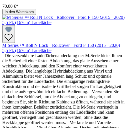
70,00 €*
In den Warenkorb
M-Series ™ Roll N Lock - Rollcover - Ford F-150 (2015 - 2020)
5,5 Ft. (167cm) Ladefläche
Die versenkbare Ladeflächenabdeckung der M-Serie bietet Ihnen
die Sicherheit einer festen Abdeckung, das glatte Aussehen einer
weichen Abdeckung und den Komfort einer versenkbaren
Abdeckung. Die langlebige Hybridabdeckung aus Vinyl und
Aluminium bietet vier Jahreszeiten lang Schutz und optimale
Sicherheit für die Ladefläche. Die einzigartige reibungsfreie
Konstruktion und der isolierte Griffhebel sorgen für Langlebigkeit
und eine außergewöhnlich einfache Bedienung. Verwenden Sie
einfach den Schlüssel, um die Abdeckung zu entriegeln, und
beginnen Sie, sie in Richtung Kabine zu öffnen, während sie sich in
ihren kompakten Behälter zurückzieht. Die M-Serie verriegelt in
mehreren offenen Positionen entlang der Ladefläche und kann
geöffnet, verriegelt und geschlossen werden, ohne dass die
Heckklappe geöffnet werden muss. Merkmale und Vorteile -
Abschließbar - Vinyl-über-Aluminium-Design mit niedrigem