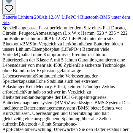
Batterie Lithium 200Ah 12.8V LiFePO4 Bluetooth-BMS unter dem
Sitz
Speziell angepasst, Passt perfekt unter dem Sitz eines Fiat Ducato,
Citroën, Peugeot.Abmessungen (L x W x H) mm: 523 * 235 * 222
mmBatterie Lithium 200Ah 12.8V LiFePO4 unter dem sitz-
Bluetooth-BMSIm Vergleich zu herkömmlichen Batterien bieten
unsere Lithium-Eisenphosphat (LiFePO4) Batterien viele
VorteileQualität ohne Kompromisse, Premium-Lithium-
Batteriezellen der Klasse A mit 5 Jahren Garantie garantieren eine
Lebensdauer von mehr als 4500 ZyklenDie sicherste Technologie,
ohne Brand- oder ExplosionsgefahrLange
LebenserwartungKontinuierliche Verbesserung der
SpeicherkapazitätHohe Stabilität auch bei extremen
BelastungenKein Memory-Effekt, kein vollständiger Zyklus
erforderlichNur halb so schwer im Vergleich zu
BleibatterienStandardgröße der BCI-GruppeIntegriertes
Batteriemanagementsystem (BMS)Zuverlässiges BMS-System: Das
intelligente Batteriemanagementsystem (BMS) bietet Schutz vor
Kurzschlüssen, Überlastungen und Überhitzung und hält
gleichzeitig eine ausgeglichene Spannung über alle Zellen
aufrecht.Bluetooth 4.0 mit Smartphone-
AppEchtzeitüberwachung, Überwachen Sie den Batteriestatus über