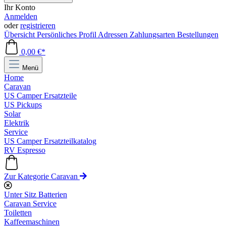
Ihr Konto
Anmelden
oder
registrieren
Übersicht
Persönliches Profil
Adressen
Zahlungsarten
Bestellungen
0,00 €*
Menü
Home
Caravan
US Camper Ersatzteile
US Pickups
Solar
Elektrik
Service
US Camper Ersatzteilkatalog
RV Espresso
Zur Kategorie Caravan
Unter Sitz Batterien
Caravan Service
Toiletten
Kaffeemaschinen