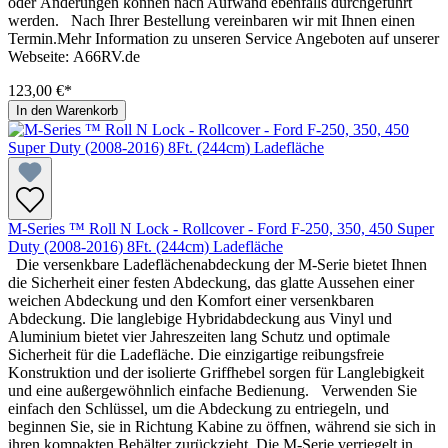
oder Änderungen können nach Aufwand ebenfalls durchgeführt
werden. Nach Ihrer Bestellung vereinbaren wir mit Ihnen einen
Termin.Mehr Information zu unseren Service Angeboten auf unserer
Webseite: A66RV.de
123,00 €*
In den Warenkorb
M-Series ™ Roll N Lock - Rollcover - Ford F-250, 350, 450 Super
Duty (2008-2016) 8Ft. (244cm) Ladefläche
Die versenkbare Ladeflächenabdeckung der M-Serie bietet Ihnen
die Sicherheit einer festen Abdeckung, das glatte Aussehen einer
weichen Abdeckung und den Komfort einer versenkbaren
Abdeckung. Die langlebige Hybridabdeckung aus Vinyl und
Aluminium bietet vier Jahreszeiten lang Schutz und optimale
Sicherheit für die Ladefläche. Die einzigartige reibungsfreie
Konstruktion und der isolierte Griffhebel sorgen für Langlebigkeit
und eine außergewöhnlich einfache Bedienung. Verwenden Sie
einfach den Schlüssel, um die Abdeckung zu entriegeln, und
beginnen Sie, sie in Richtung Kabine zu öffnen, während sie sich in
ihren kompakten Behälter zurückzieht. Die M-Serie verriegelt in