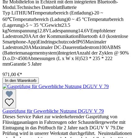
Ihr Mobiltelefon in Echtzeit mit dem integrierten Bluetooth-
Modul.Technisches DatenblattBatterie
Typ LiTHIUMTemperaturbereich (Entladung)-20 ~
60℃Temperaturbereich (Ladung)0 ~ 45 °CTemperaturbereich
(Lagerung)-5 ~ 35 °CGewicht23.5
kgNennspannung12.8VLadespannung14.6VEmpfohlener
Ladestrom20AArt der KommunikationBluetooth 4.0 (kostenlose
Smartphone-App)EindringschutzcodeIP65Maximaler
Ladestrom20AMaximaler DC-Dauerentladestrom100ABMS
(Batteriemanagementsystem)IntegriertAnzahl der Zyklen @ 90%
D.o.D>4500Abmessungen (L x W x H)523 * 235 * 222
mmGarantie 5 Jahre
971,00 €*
In den Warenkorb
Gasprüfung für Gewerbliche Nutzung DGUV V 79
Dieses Service Paket zur wiederkehrender Gasprüfung von
Flüssiggasanlagen in Fahrzeugen oder Schaustellergewerbe mit
Eintragung in das Prüfbuch für 2 Jahre nach DGUV V 79.Die
Prüfung wird in unserer Werkstatt durchgeführt. Neuinstallationen