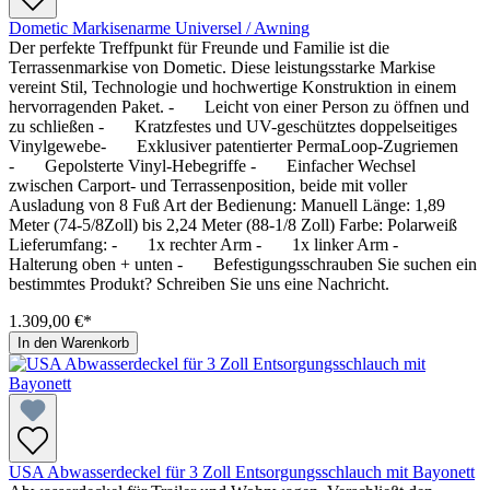
Dometic Markisenarme Universel / Awning
Der perfekte Treffpunkt für Freunde und Familie ist die
Terrassenmarkise von Dometic. Diese leistungsstarke Markise
vereint Stil, Technologie und hochwertige Konstruktion in einem
hervorragenden Paket. - Leicht von einer Person zu öffnen und
zu schließen - Kratzfestes und UV-geschütztes doppelseitiges
Vinylgewebe- Exklusiver patentierter PermaLoop-Zugriemen
- Gepolsterte Vinyl-Hebegriffe - Einfacher Wechsel
zwischen Carport- und Terrassenposition, beide mit voller
Ausladung von 8 Fuß Art der Bedienung: Manuell Länge: 1,89
Meter (74-5/8Zoll) bis 2,24 Meter (88-1/8 Zoll) Farbe: Polarweiß
Lieferumfang: - 1x rechter Arm - 1x linker Arm -
Halterung oben + unten - Befestigungsschrauben Sie suchen ein
bestimmtes Produkt? Schreiben Sie uns eine Nachricht.
1.309,00 €*
In den Warenkorb
USA Abwasserdeckel für 3 Zoll Entsorgungsschlauch mit Bayonett