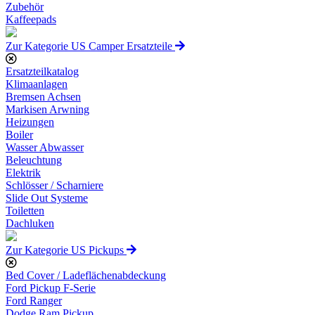
Zubehör
Kaffeepads
Zur Kategorie US Camper Ersatzteile
Ersatzteilkatalog
Klimaanlagen
Bremsen Achsen
Markisen Arwning
Heizungen
Boiler
Wasser Abwasser
Beleuchtung
Elektrik
Schlösser / Scharniere
Slide Out Systeme
Toiletten
Dachluken
Zur Kategorie US Pickups
Bed Cover / Ladeflächenabdeckung
Ford Pickup F-Serie
Ford Ranger
Dodge Ram Pickup