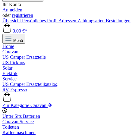
Ihr Konto
Anmelden
oder
registrieren
Übersicht
Persönliches Profil
Adressen
Zahlungsarten
Bestellungen
0,00 €*
Menü
Home
Caravan
US Camper Ersatzteile
US Pickups
Solar
Elektrik
Service
US Camper Ersatzteilkatalog
RV Espresso
Zur Kategorie Caravan
Unter Sitz Batterien
Caravan Service
Toiletten
Kaffeemaschinen