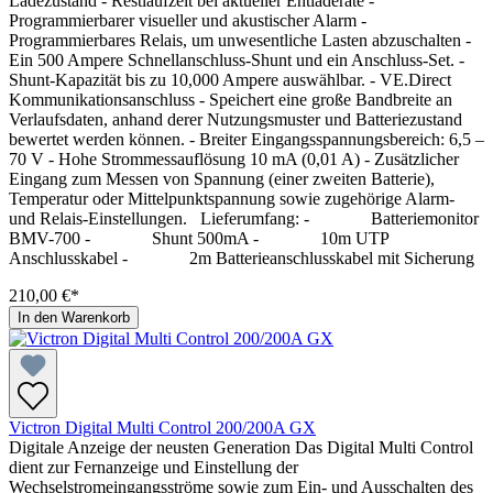
Ladezustand - Restlaufzeit bei aktueller Entladerate -
Programmierbarer visueller und akustischer Alarm -
Programmierbares Relais, um unwesentliche Lasten abzuschalten -
Ein 500 Ampere Schnellanschluss-Shunt und ein Anschluss-Set. -
Shunt-Kapazität bis zu 10,000 Ampere auswählbar. - VE.Direct
Kommunikationsanschluss - Speichert eine große Bandbreite an
Verlaufsdaten, anhand derer Nutzungsmuster und Batteriezustand
bewertet werden können. - Breiter Eingangsspannungsbereich: 6,5 –
70 V - Hohe Strommessauflösung 10 mA (0,01 A) - Zusätzlicher
Eingang zum Messen von Spannung (einer zweiten Batterie),
Temperatur oder Mittelpunktspannung sowie zugehörige Alarm-
und Relais-Einstellungen. Lieferumfang: - Batteriemonitor
BMV-700 - Shunt 500mA - 10m UTP
Anschlusskabel - 2m Batterieanschlusskabel mit Sicherung
210,00 €*
In den Warenkorb
Victron Digital Multi Control 200/200A GX
Digitale Anzeige der neusten Generation Das Digital Multi Control
dient zur Fernanzeige und Einstellung der
Wechselstromeingangsströme sowie zum Ein- und Ausschalten des