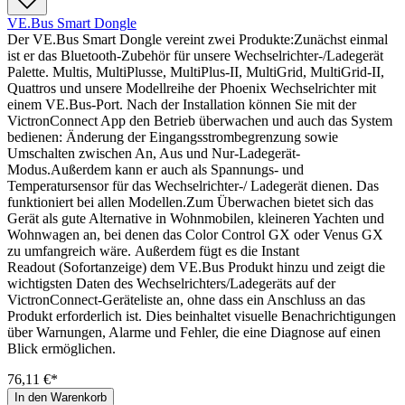
VE.Bus Smart Dongle
Der VE.Bus Smart Dongle vereint zwei Produkte:Zunächst einmal
ist er das Bluetooth-Zubehör für unsere Wechselrichter-/Ladegerät
Palette. Multis, MultiPlusse, MultiPlus-II, MultiGrid, MultiGrid-II,
Quattros und unsere Modellreihe der Phoenix Wechselrichter mit
einem VE.Bus-Port. Nach der Installation können Sie mit der
VictronConnect App den Betrieb überwachen und auch das System
bedienen: Änderung der Eingangsstrombegrenzung sowie
Umschalten zwischen An, Aus und Nur-Ladegerät-
Modus.Außerdem kann er auch als Spannungs- und
Temperatursensor für das Wechselrichter-/ Ladegerät dienen. Das
funktioniert bei allen Modellen.Zum Überwachen bietet sich das
Gerät als gute Alternative in Wohnmobilen, kleineren Yachten und
Wohnwagen an, bei denen das Color Control GX oder Venus GX
zu umfangreich wäre. Außerdem fügt es die Instant
Readout (Sofortanzeige) dem VE.Bus Produkt hinzu und zeigt die
wichtigsten Daten des Wechselrichters/Ladegeräts auf der
VictronConnect-Geräteliste an, ohne dass ein Anschluss an das
Produkt erforderlich ist. Dies beinhaltet visuelle Benachrichtigungen
über Warnungen, Alarme und Fehler, die eine Diagnose auf einen
Blick ermöglichen.
76,11 €*
In den Warenkorb