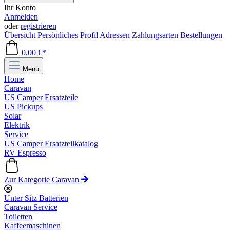
Ihr Konto
Anmelden
oder
registrieren
Übersicht
Persönliches Profil
Adressen
Zahlungsarten
Bestellungen
0,00 €*
Menü
Home
Caravan
US Camper Ersatzteile
US Pickups
Solar
Elektrik
Service
US Camper Ersatzteilkatalog
RV Espresso
Zur Kategorie Caravan
Unter Sitz Batterien
Caravan Service
Toiletten
Kaffeemaschinen