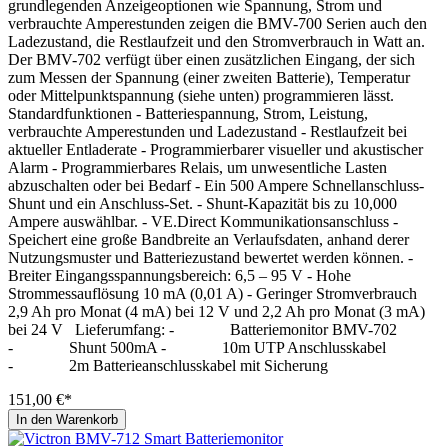
grundlegenden Anzeigeoptionen wie Spannung, Strom und
verbrauchte Amperestunden zeigen die BMV-700 Serien auch den
Ladezustand, die Restlaufzeit und den Stromverbrauch in Watt an.
Der BMV-702 verfügt über einen zusätzlichen Eingang, der sich
zum Messen der Spannung (einer zweiten Batterie), Temperatur
oder Mittelpunktspannung (siehe unten) programmieren lässt.
Standardfunktionen - Batteriespannung, Strom, Leistung,
verbrauchte Amperestunden und Ladezustand - Restlaufzeit bei
aktueller Entladerate - Programmierbarer visueller und akustischer
Alarm - Programmierbares Relais, um unwesentliche Lasten
abzuschalten oder bei Bedarf - Ein 500 Ampere Schnellanschluss-
Shunt und ein Anschluss-Set. - Shunt-Kapazität bis zu 10,000
Ampere auswählbar. - VE.Direct Kommunikationsanschluss -
Speichert eine große Bandbreite an Verlaufsdaten, anhand derer
Nutzungsmuster und Batteriezustand bewertet werden können. -
Breiter Eingangsspannungsbereich: 6,5 – 95 V - Hohe
Strommessauflösung 10 mA (0,01 A) - Geringer Stromverbrauch
2,9 Ah pro Monat (4 mA) bei 12 V und 2,2 Ah pro Monat (3 mA)
bei 24 V Lieferumfang: - Batteriemonitor BMV-702
- Shunt 500mA - 10m UTP Anschlusskabel
- 2m Batterieanschlusskabel mit Sicherung
151,00 €*
In den Warenkorb