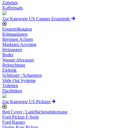
Zubehör
Kaffeepads
Zur Kategorie US Camper Ersatzteile
Ersatzteilkatalog
Klimaanlagen
Bremsen Achsen
Markisen Arwning
Heizungen
Boiler
Wasser Abwasser
Beleuchtung
Elektrik
Schlösser / Scharniere
Slide Out Systeme
Toiletten
Dachluken
Zur Kategorie US Pickups
Bed Cover / Ladeflächenabdeckung
Ford Pickup F-Serie
Ford Ranger
Dodge Ram Pickup