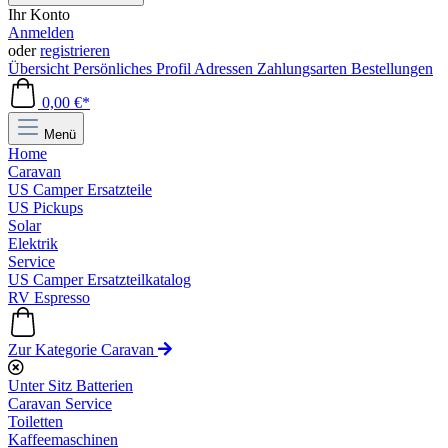
Ihr Konto
Anmelden
oder
registrieren
Übersicht
Persönliches Profil
Adressen
Zahlungsarten
Bestellungen
0,00 €*
Menü
Home
Caravan
US Camper Ersatzteile
US Pickups
Solar
Elektrik
Service
US Camper Ersatzteilkatalog
RV Espresso
Zur Kategorie Caravan
Unter Sitz Batterien
Caravan Service
Toiletten
Kaffeemaschinen