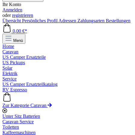
Ihr Konto
Anmelden
oder
registrieren
Übersicht
Persönliches Profil
Adressen
Zahlungsarten
Bestellungen
0,00 €*
Menü
Home
Caravan
US Camper Ersatzteile
US Pickups
Solar
Elektrik
Service
US Camper Ersatzteilkatalog
RV Espresso
Zur Kategorie Caravan
Unter Sitz Batterien
Caravan Service
Toiletten
Kaffeemaschinen