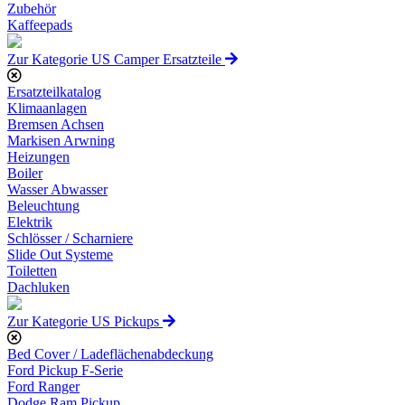
Zubehör
Kaffeepads
Zur Kategorie US Camper Ersatzteile
Ersatzteilkatalog
Klimaanlagen
Bremsen Achsen
Markisen Arwning
Heizungen
Boiler
Wasser Abwasser
Beleuchtung
Elektrik
Schlösser / Scharniere
Slide Out Systeme
Toiletten
Dachluken
Zur Kategorie US Pickups
Bed Cover / Ladeflächenabdeckung
Ford Pickup F-Serie
Ford Ranger
Dodge Ram Pickup