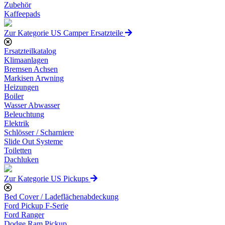
Zubehör
Kaffeepads
Zur Kategorie US Camper Ersatzteile
Ersatzteilkatalog
Klimaanlagen
Bremsen Achsen
Markisen Arwning
Heizungen
Boiler
Wasser Abwasser
Beleuchtung
Elektrik
Schlösser / Scharniere
Slide Out Systeme
Toiletten
Dachluken
Zur Kategorie US Pickups
Bed Cover / Ladeflächenabdeckung
Ford Pickup F-Serie
Ford Ranger
Dodge Ram Pickup