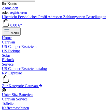
Ihr Konto
Anmelden
oder
registrieren
Übersicht
Persönliches Profil
Adressen
Zahlungsarten
Bestellungen
0,00 €*
Menü
Home
Caravan
US Camper Ersatzteile
US Pickups
Solar
Elektrik
Service
US Camper Ersatzteilkatalog
RV Espresso
Zur Kategorie Caravan
Unter Sitz Batterien
Caravan Service
Toiletten
Kaffeemaschinen