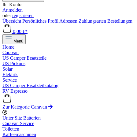
Ihr Konto
Anmelden
oder
registrieren
Übersicht
Persönliches Profil
Adressen
Zahlungsarten
Bestellungen
0,00 €*
Menü
Home
Caravan
US Camper Ersatzteile
US Pickups
Solar
Elektrik
Service
US Camper Ersatzteilkatalog
RV Espresso
Zur Kategorie Caravan
Unter Sitz Batterien
Caravan Service
Toiletten
Kaffeemaschinen