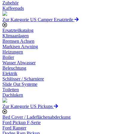
Zubehör
Kaffeepads
Zur Kategorie US Camper Ersatzteile
Ersatzteilkatalog
Klimaanlagen
Bremsen Achsen
Markisen Arwning
Heizungen
Boiler
Wasser Abwasser
Beleuchtung
Elektrik
Schlösser / Scharniere
Slide Out Systeme
Toiletten
Dachluken
Zur Kategorie US Pickups
Bed Cover / Ladeflächenabdeckung
Ford Pickup F-Serie
Ford Ranger
Dodge Ram Pickup