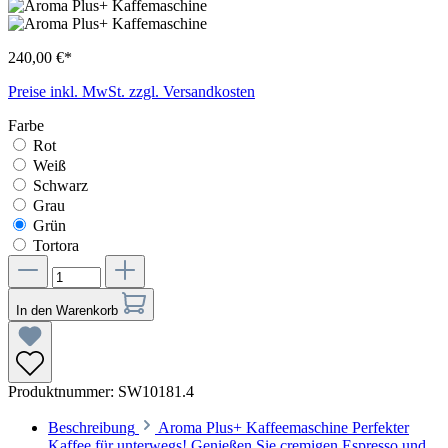
240,00 €*
Preise inkl. MwSt. zzgl. Versandkosten
Farbe
Rot
Weiß
Schwarz
Grau
Grün
Tortora
In den Warenkorb
Produktnummer:
SW10181.4
Beschreibung
Aroma Plus+ Kaffeemaschine Perfekter
Kaffee für unterwegs! Genießen Sie cremigen Espresso und