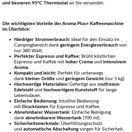
und besseren 95°C Thermostat
an Sie versendet.
Die wichtigsten Vorteile der Aroma Plus+ Kaffeemaschine
im Überblick:
Niedriger Stromverbrauch:
Ideal für den Einsatz im
Campingbereich dank
geringem Energieverbrauch
von
nur 380 Watt.
Perfekter Espresso und Kaffee:
Brüht köstlichen
Espresso und Kaffee mit
hoher Crema
und
intensivem
Aroma
.
Kompakt und leicht:
Perfekt für unterwegs
dank
kleiner Größe
und
geringem Gewicht
(nur 5 kg).
Hochwertige Materialien:
Gefertigt aus
rostfreiem
Edelstahl
und
hochwertigem Kunststoff
für lange
Lebensdauer.
Einfache Bedienung:
Intuitive Bedienung
mit
Drucktasten
für Espresso und Kaffee.
Abnehmbarer Wassertank:
Einfache Reinigung
dank
abnehmbarem Wassertank
(700 ml).
Sicherheitsmerkmale:
Überhitzungsschutz
und
automatische Abschaltung
sorgen für Sicherheit.