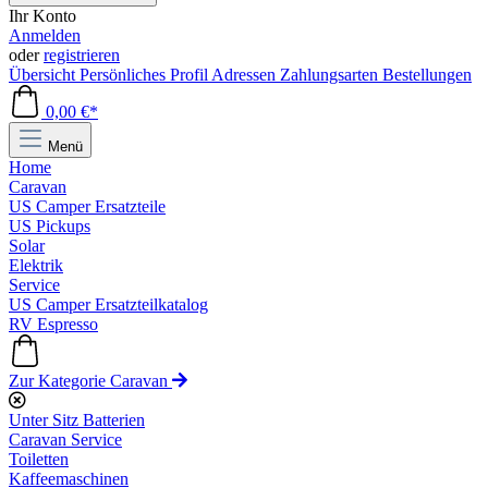
Ihr Konto
Anmelden
oder
registrieren
Übersicht
Persönliches Profil
Adressen
Zahlungsarten
Bestellungen
0,00 €*
Menü
Home
Caravan
US Camper Ersatzteile
US Pickups
Solar
Elektrik
Service
US Camper Ersatzteilkatalog
RV Espresso
Zur Kategorie Caravan
Unter Sitz Batterien
Caravan Service
Toiletten
Kaffeemaschinen